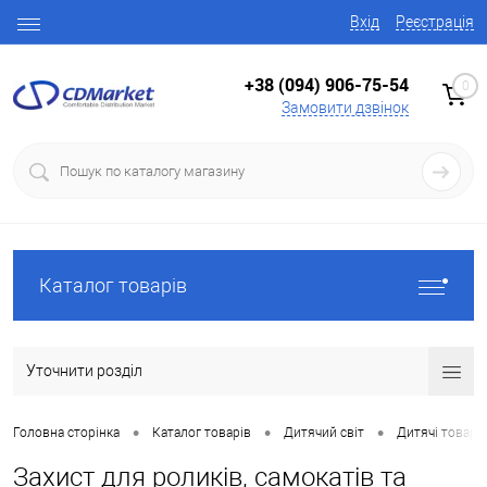
Вхід
Реєстрація
+38 (094) 906-75-54
0
Замовити дзвінок
Каталог товарів
Уточнити розділ
•
•
•
Головна сторінка
Каталог товарів
Дитячий світ
Дитячі товари
Захист для роликів, самокатів та