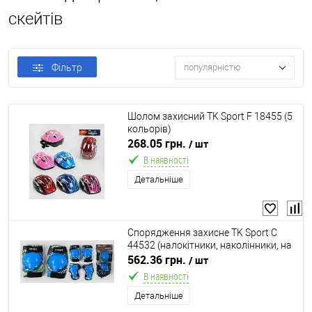
скейтів
Фільтр
популярністю
Шолом захисний TK Sport F 18455 (5
кольорів)
268.05 грн.
/ шт
В наявності
Детальніше
Спорядження захисне TK Sport C
44532 (налокітники, наколінники, на
зап'ястя, 2 кольори)
562.36 грн.
/ шт
В наявності
Детальніше