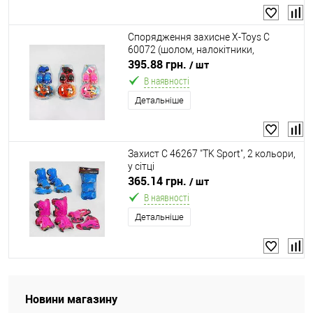
Спорядження захисне X-Toys С
60072 (шолом, налокітники,
наколінники, на зап'ястя, 3 кольори)
395.88 грн.
/ шт
В наявності
Детальніше
Захист C 46267 "TK Sport", 2 кольори,
у сітці
365.14 грн.
/ шт
В наявності
Детальніше
Новини магазину