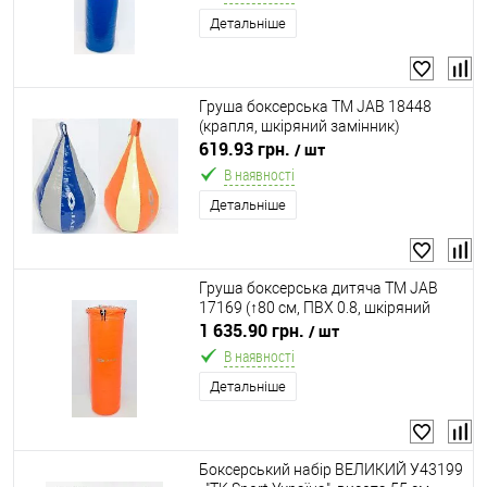
Детальніше
Груша боксерська ТМ JAB 18448
(крапля, шкіряний замінник)
619.93 грн.
/ шт
В наявності
Детальніше
Груша боксерська дитяча ТМ JAB
17169 (↑80 см, ПВХ 0.8, шкіряний
замінник)
1 635.90 грн.
/ шт
В наявності
Детальніше
Боксерський набір ВЕЛИКИЙ У43199