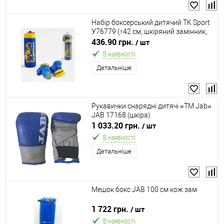
Набір боксерський дитячий TK Sport
У76779 (↑42 см, шкіряний замінник,
наповнювач: тирса, в комплекті
436.90 грн.
/ шт
рукавички)
В наявності
Детальніше
Рукавички снарядні дитячі «ТМ Jab»
JAB 17168 (шкіра)
1 033.20 грн.
/ шт
В наявності
Детальніше
Мешок бокс JAB 100 см кож зам
1 722 грн.
/ шт
В наявності