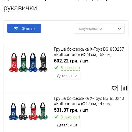
рукавички
Фільтр
популярністю
Груша боксерська X-Toys BS_850257
«Full contact» (Ø24 см, ↑58 см,
наповнювач: тирса, рукавички, 4
602.22 грн.
/ шт
кольори)
В наявності
Детальніше
Груша боксерська X-Toys BS_850240
«Full contact» (Ø17 см, ↑47 см,
наповнювач: тирса, рукавички, 4
531.37 грн.
/ шт
кольори)
В наявності
Детальніше