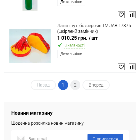
Детальніше
Лапи гнуті боксерські ТМ JAB 17375
(шкіряеий замінник)
1 010.25 грн.
/ шт
В наявності
Детальніше
Назад
1
2
Вперед
Новини магазину
Щоденна розсилка новин магазину.
Підписатися