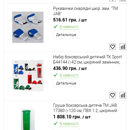
Рукавички снарядні шкір. зам. "ТМ
JAB"
516.61 грн.
/ шт
В наявності
Детальніше
Набір боксерський дитячий TK Sport
Б44144 (↑42 см, шкіряний замінник,
наповнювач: тирса, в комплекті
436.90 грн.
/ шт
рукавички, 4 кольори)
В наявності
Детальніше
Груша боксерська дитяча ТМ JAB
17380 (↑120 см, ПВХ 1.2, шкіряний
замінник)
1 808.10 грн.
/ шт
В наявності