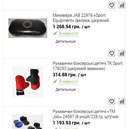
Макивара JAB 22976 «Sport
Equipment» (велика, шкіряний
замінник)
1 268.54 грн.
/ шт
В наявності
Детальніше
Рукавички боксерські дитячі TK Sport
178292 (шкіряний замінник)
314.88 грн.
/ шт
В наявності
Детальніше
Рукавички боксерські дитячі «ТМ
Jab» 24587 (8 унцій/226 гр, штучна
шкіра)
1 193.93 грн.
/ шт