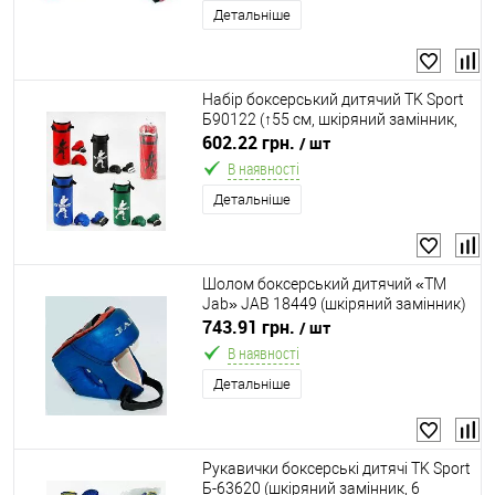
Детальніше
Набір боксерський дитячий TK Sport
Б90122 (↑55 см, шкіряний замінник,
наповнювач: тирса, в комплекті
602.22 грн.
/ шт
рукавички, 4 кольори)
В наявності
Детальніше
Шолом боксерський дитячий «ТМ
Jab» JAB 18449 (шкіряний замінник)
743.91 грн.
/ шт
В наявності
Детальніше
Рукавички боксерські дитячі TK Sport
Б-63620 (шкіряний замінник, 6