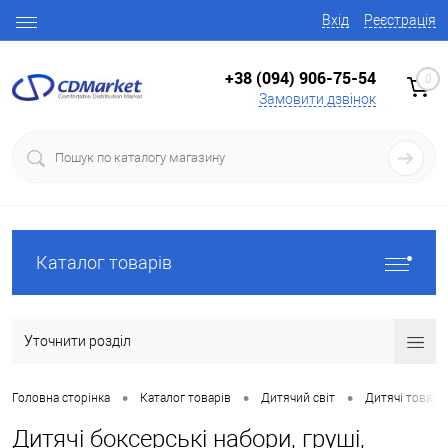
Вхід
Реєстрація
+38 (094) 906-75-54
0
Замовити дзвінок
Каталог товарів
Уточнити розділ
•
•
•
Головна сторінка
Каталог товарів
Дитячий світ
Дитячі товари
Дитячі боксерські набори, груші,