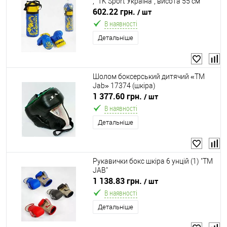
, "TK Sport Україна", висота 55 см
602.22 грн.
/ шт
В наявності
Детальніше
Шолом боксерський дитячий «ТМ
Jab» 17374 (шкіра)
1 377.60 грн.
/ шт
В наявності
Детальніше
Рукавички бокс шкіра 6 унцій (1) "ТМ
JAB"
1 138.83 грн.
/ шт
В наявності
Детальніше