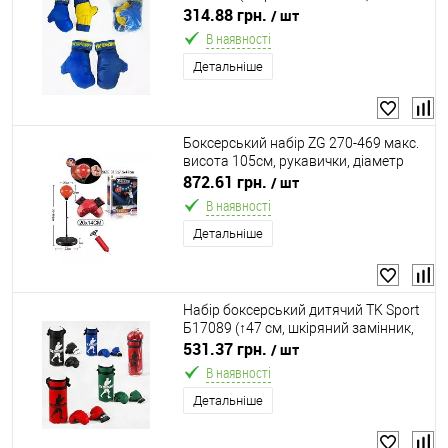
унцій/170 грамм)
314.88 грн.
/ шт
В наявності
Детальніше
Боксерський набір ZG 270-469 макс.
висота 105см, рукавички, діаметр
груші 20см, в коробці
872.61 грн.
/ шт
В наявності
Детальніше
Набір боксерський дитячий TK Sport
Б17089 (↑47 см, шкіряний замінник,
наповнювач: тирса, в комплекті
531.37 грн.
/ шт
рукавички, 4 кольори)
В наявності
Детальніше