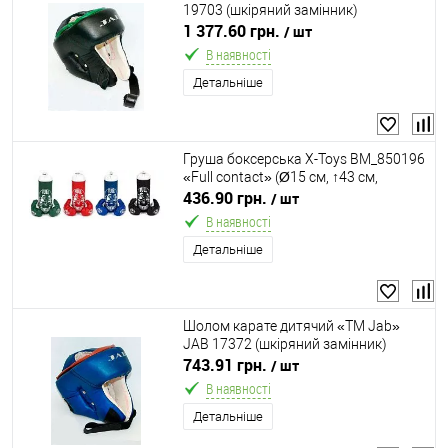
19703 (шкіряний замінник)
1 377.60 грн.
/ шт
В наявності
Детальніше
Груша боксерська X-Toys BM_850196
«Full contact» (Ø15 см, ↑43 см,
наповнювач: тирса, рукавички, 4
436.90 грн.
/ шт
кольори)
В наявності
Детальніше
Шолом карате дитячий «ТМ Jab»
JAB 17372 (шкіряний замінник)
743.91 грн.
/ шт
В наявності
Детальніше