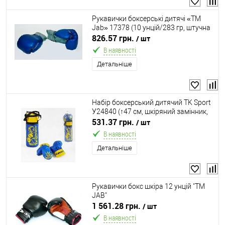
Рукавички боксерські дитячі «ТМ
Jab» 17378 (10 унцій/283 гр, штучна
шкіра)
826.57 грн.
/ шт
В наявності
Детальніше
Набір боксерський дитячий TK Sport
У24840 (↑47 см, шкіряний замінник,
наповнювач: тирса, в комплекті
531.37 грн.
/ шт
рукавички)
В наявності
Детальніше
Рукавички бокс шкіра 12 унцій "ТМ
JAB"
1 561.28 грн.
/ шт
В наявності