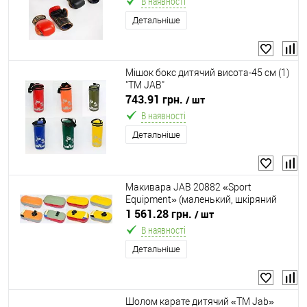
В наявності
Детальніше
Мішок бокс дитячий висота-45 см (1)
"ТМ JAB"
743.91 грн.
/ шт
В наявності
Детальніше
Макивара JAB 20882 «Sport
Equipment» (маленький, шкіряний
замінник)
1 561.28 грн.
/ шт
В наявності
Детальніше
Шолом карате дитячий «ТМ Jab»