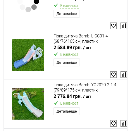
В наявності
Детальніше
Гірка дитяча Bambi L-CC01-4
(68*76*165 см, пластик,
баскетбольне кільце, м'яч)
2 584.89 грн.
/ шт
В наявності
Детальніше
Гірка дитяча Bambi YG2020-2-1-4
(79*89*175 см, пластик,
баскетбольне кільце, м'яч, насос)
2 776.84 грн.
/ шт
В наявності
Детальніше