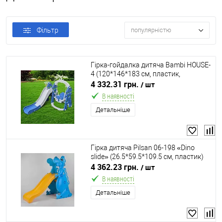
Фільтр
популярністю
Гірка-гойдалка дитяча Bambi HOUSE-
4 (120*146*183 см, пластик,
баскетбольне кільце, м'яч,
4 332.31 грн.
/ шт
страхувальний бар’єр)
В наявності
Детальніше
Гірка дитяча Pilsan 06-198 «Dino
slide» (26.5*59.5*109.5 см, пластик)
4 362.23 грн.
/ шт
В наявності
Детальніше