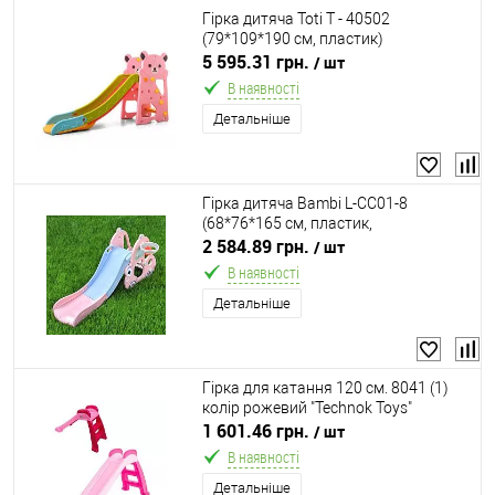
Гірка дитяча Toti T - 40502
(79*109*190 см, пластик)
5 595.31 грн.
/ шт
В наявності
Детальніше
Гірка дитяча Bambi L-CC01-8
(68*76*165 см, пластик,
баскетбольне кільце, м'яч)
2 584.89 грн.
/ шт
В наявності
Детальніше
Гірка для катання 120 см. 8041 (1)
колір рожевий "Technok Toys"
1 601.46 грн.
/ шт
В наявності
Детальніше