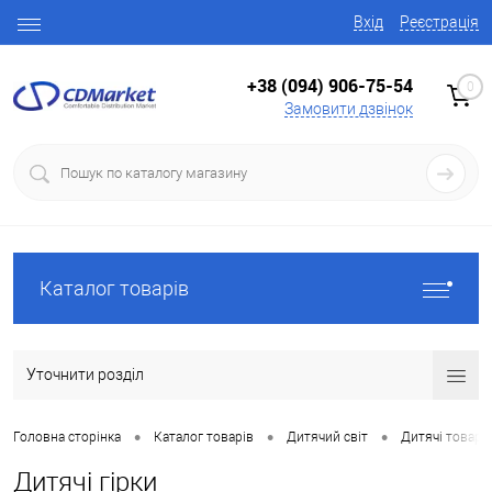
Вхід
Реєстрація
+38 (094) 906-75-54
0
Замовити дзвінок
Каталог товарів
Уточнити розділ
•
•
•
Головна сторінка
Каталог товарів
Дитячий світ
Дитячі товари
Дитячі гірки