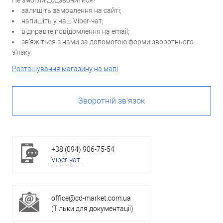
Не змогли додзвонитися?
залишіть замовлення на сайті;
напишіть у наш Viber-чат;
відправте повідомлення на email;
зв'яжіться з нами за допомогою форми зворотнього
з'язку.
Розташування магазину на мапі
Зворотній зв'язок
+38 (094) 906-75-54
Viber-чат
office@cd-market.com.ua
(Тільки для документації)