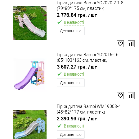
Гірка дитяча Bambi YG2020-2-1-8
(79*89*175 см, пластик,
баскетбольне кільце, м'яч, насос)
2 776.84 грн.
/ шт
В наявності
Детальніше
Гірка дитяча Bambi YG2016-16
(85*103*163 см, пластик,
баскетбольне кільце, м'яч, насос)
3 607.27 грн.
/ шт
В наявності
Детальніше
Гірка дитяча Bambi WM19003-4
(45*82*177 см, пластик)
2 390.93 грн.
/ шт
В наявності
Детальніше