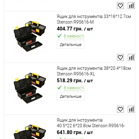
Ящик для інструментів 33*16*12.7см
Stenson R95616-M
404.77 грн.
/ шт
В наявності
Детальніше
Ящик для інструментів 38*20.4*18см
Stenson R95616-XL
518.29 грн.
/ шт
В наявності
Детальніше
Ящик для інструментів
40.5*22.6*20.8см Stenson R95616-
XXL
641.80 грн.
/ шт