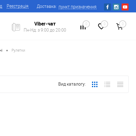
ід
Реєстрація
Доставка:
пункт призначення
Viber-чат
0
0
0
Пн-Нд: з 9:00 до 20:00
•
ні
Рулетки
Вид каталогу: