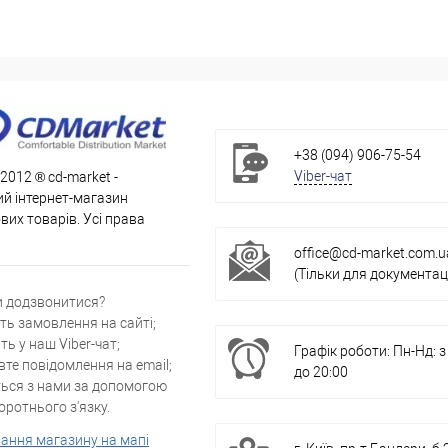
+38 (094) 906-75-54
Viber-чат
 2012 ® cd-market -
й інтернет-магазин
их товарів. Усі права
office@cd-market.com.u
(Тільки для документаці
и додзвонитися?
ть замовлення на сайті;
ть у наш Viber-чат;
Графік роботи: Пн-Нд: з
вте повідомлення на email;
до 20:00
ться з нами за допомогою
ротнього з'язку.
ання магазину на мапі