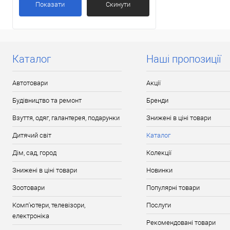
Показати
Скинути
Доставка/Оплата
Відправка тіл
протягом 2-5 д
передоплати (
поку
Каталог
Наші пропозиції
Автотовари
Акції
Будівництво та ремонт
Бренди
Взуття, одяг, галантерея, подарунки
Знижені в ціні товари
Дитячий світ
Каталог
Дім, сад, город
Колекції
Знижені в ціні товари
Новинки
Зоотовари
Популярні товари
Комп'ютери, телевізори,
Послуги
електроніка
Рекомендовані товари