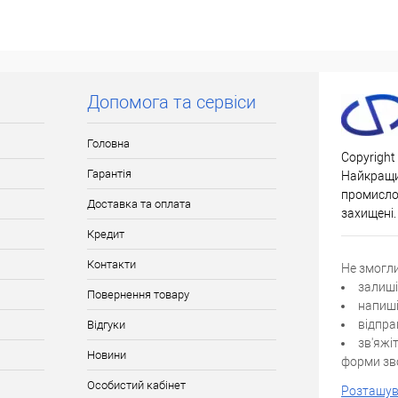
Доставка/Оплата
ьки Новою поштою
Відправка тільки Новою поштою
нів після повної
протягом 2-5 днів після повної
упаковку оплачує
передоплати (упаковку оплачує
пець).
покупець).
Допомога та сервіси
Головна
Copyright
Гарантія
Найкращи
промислов
Доставка та оплата
захищені.
Кредит
Контакти
Не змогл
залиші
Повернення товару
напиші
відпра
Відгуки
зв'яжі
Новини
форми зво
Особистий кабінет
Розташув