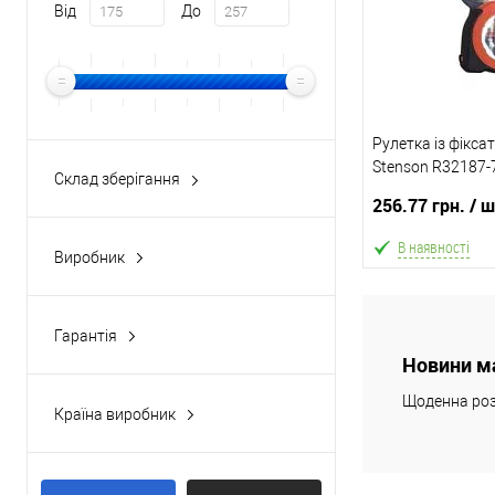
Від
До
Рулетка із фікса
Stenson R32187-
Склад зберігання
256.77 грн.
/ 
В наявності
Виробник
Stenson
(2)
В
Гарантія
14 днів
(2)
Новини м
В обране
Щоденна роз
Країна виробник
Склад зберігання
Китай
(2)
Одеса №3