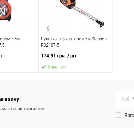
тором 7.5м
Рулетка із фіксатором 5м Stenson
7.5
R32187-5
шт
174.91 грн.
/ шт
В наявності
 кошик
В кошик
агазину
Порівняння
В обране
Порівняння
силка новин магазину.
Склад зберігання
Я зг
Одеса №3