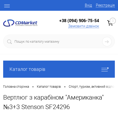
Вхід
Реєстрація
+38 (094) 906-75-54
0
Замовити дзвінок
Каталог товарів
•
•
Головна сторінка
Каталог товарів
Спорт, туризм, активний відпоч
Вертлюг з карабіном "Американка"
№3+3 Stenson SF24296