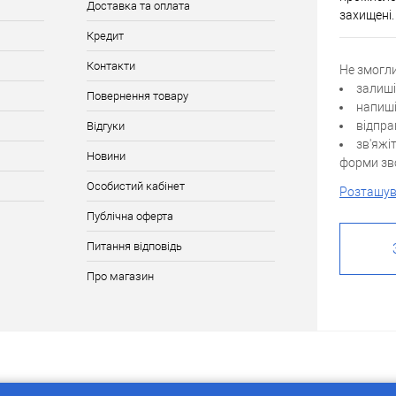
Доставка та оплата
захищені.
Кредит
Контакти
Не змогл
залиші
Повернення товару
напиші
відпра
Відгуки
зв'яжі
Новини
форми зво
Особистий кабінет
Розташув
Публічна оферта
Питання відповідь
Про магазин