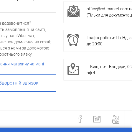
office@cd-market.com.u
(Тільки для документаці
и додзвонитися?
ть замовлення на сайті;
ть у наш Viber-чат;
Графік роботи: Пн-Нд: з
вте повідомлення на email;
до 20:00
ться з нами за допомогою
ротнього з'язку.
ання магазину на мапі
г. Київ, пр-т Бандери, б.
оф.4
Зворотній зв'язок