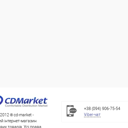
+38 (094) 906-75-54
Viber-чат
 2012 ® cd-market -
й інтернет-магазин
их товарів. Усі права