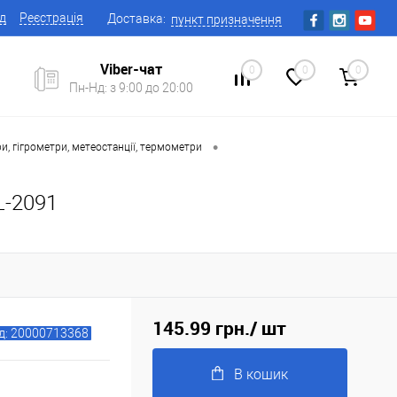
ід
Реєстрація
Доставка:
пункт призначення
Viber-чат
0
0
0
Пн-Нд: з 9:00 до 20:00
•
, гігрометри, метеостанції, термометри
L-2091
145.99 грн.
/ шт
д: 20000713368
В кошик