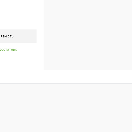
явність
достатньо