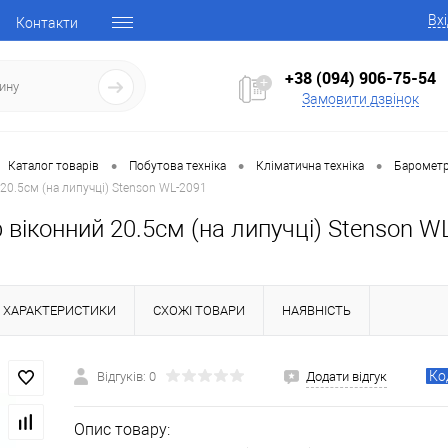
Вх
Контакти
+38 (094) 906-75-54
Замовити дзвінок
•
•
•
Каталог товарів
Побутова техніка
Кліматична техніка
Барометри
20.5см (на липучці) Stenson WL-2091
віконний 20.5см (на липучці) Stenson W
ХАРАКТЕРИСТИКИ
СХОЖІ ТОВАРИ
НАЯВНІСТЬ
Ко
Відгуків: 0
Додати відгук
Опис товару: