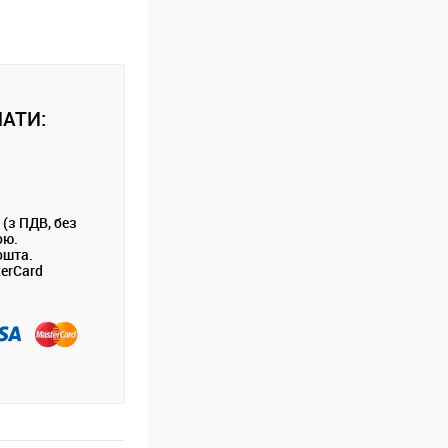
АТИ:
 (з ПДВ, без
ою.
ошта.
terCard