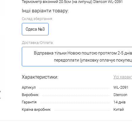
Термометр віконний 20.5см (на липучці) Stenson WL-2091
Інші варіанти товару:
Склад зберігання:
Одеса №3
Доставка/Оплата:
Відправка тільки Новою поштою протягом 2-5 днів
передоплати (упаковку оплачує покупец
Характеристики:
Усі харак
Артикул
WL-2091
Виробник
Stenson
Гарантія
14 днів
Країна виробник
Китай