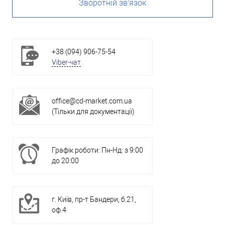
Зворотній зв'язок
+38 (094) 906-75-54
Viber-чат
office@cd-market.com.ua
(Тільки для документації)
Графік роботи: Пн-Нд: з 9:00
до 20:00
г. Київ, пр-т Бандери, б.21,
оф.4