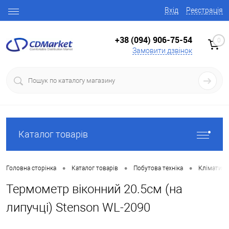
Вхід
Реєстрація
+38 (094) 906-75-54
0
Замовити дзвінок
Каталог товарів
•
•
•
Головна сторінка
Каталог товарів
Побутова техніка
Кліматична
Термометр віконний 20.5см (на
липучці) Stenson WL-2090