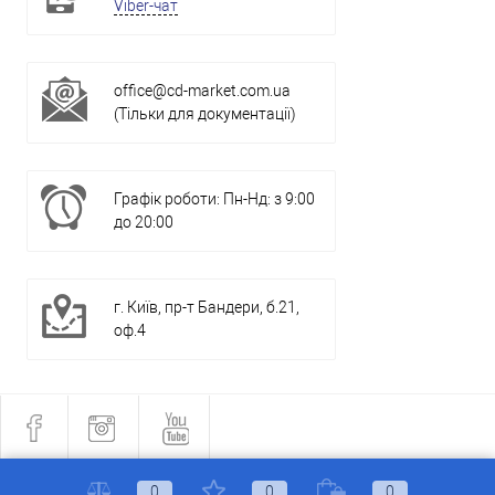
Viber-чат
office@cd-market.com.ua
(Тільки для документації)
Графік роботи: Пн-Нд: з 9:00
до 20:00
г. Київ, пр-т Бандери, б.21,
оф.4
0
0
0