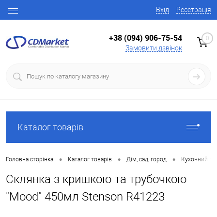
Вхід
Реєстрація
+38 (094) 906-75-54
0
Замовити дзвінок
Каталог товарів
•
•
•
Головна сторінка
Каталог товарів
Дім, сад, город
Кухонний по
Склянка з кришкою та трубочкою
"Mood" 450мл Stenson R41223