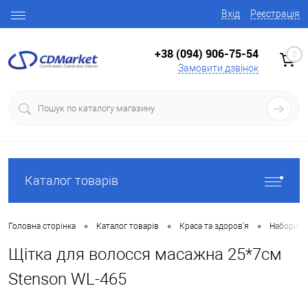
Вхід
Реєстрація
+38 (094) 906-75-54
0
Замовити дзвінок
Каталог товарів
•
•
•
Головна сторінка
Каталог товарів
Краса та здоров'я
Набори п
Щітка для волосся масажна 25*7см
Stenson WL-465