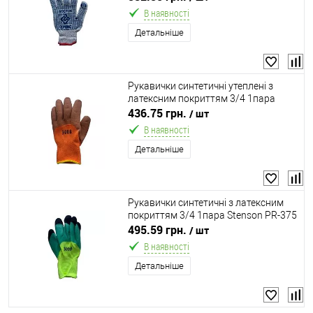
В наявності
Детальніше
Рукавички синтетичні утеплені з
латексним покриттям 3/4 1пара
Stenson PR-17
436.75 грн.
/ шт
В наявності
Детальніше
Рукавички синтетичні з латексним
покриттям 3/4 1пара Stenson PR-375
495.59 грн.
/ шт
В наявності
Детальніше