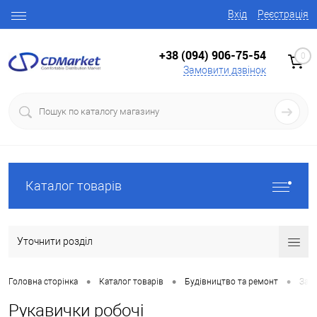
Вхід
Реєстрація
+38 (094) 906-75-54
0
Замовити дзвінок
Каталог товарів
Уточнити розділ
•
•
•
Головна сторінка
Каталог товарів
Будівництво та ремонт
Засо
Рукавички робочі