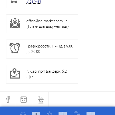
Viber-чат
office@cd-market.com.ua
(Тільки для документації)
Графік роботи: Пн-Нд: з 9:00
до 20:00
г. Київ, пр-т Бандери, б.21,
оф.4
0
0
0