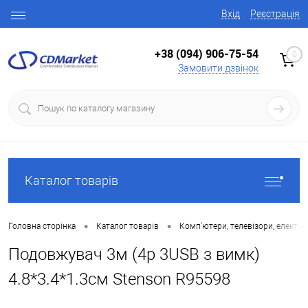
Вхід
Реєстрація
+38 (094) 906-75-54
0
Замовити дзвінок
Каталог товарів
•
•
Головна сторінка
Каталог товарів
Комп'ютери, телевізори, електро
Подовжувач 3м (4р 3USB з вимк)
4.8*3.4*1.3см Stenson R95598