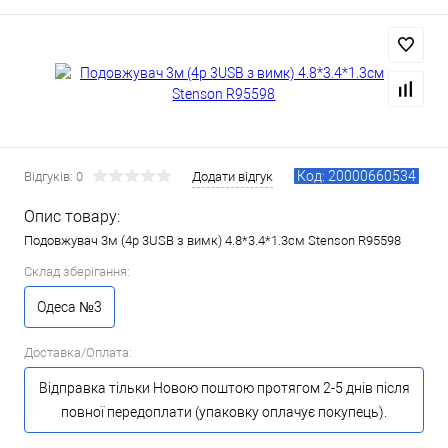
Код: 20000660534
Відгуків: 0
Додати відгук
Опис товару:
Подовжувач 3м (4р 3USB з вимк) 4.8*3.4*1.3см Stenson R95598
Склад зберігання:
Одеса №3
Доставка/Оплата:
Відправка тільки Новою поштою протягом 2-5 днів після
повної передоплати (упаковку оплачує покупець).