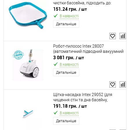
чистки бассейна, підходить до:
телескопічних ручок Ø26.2 мм Intex
151.24 грн.
/ шт
29054)
В наявності
Детальніше
Робот-пилосос Intex 28007
(автоматичний підводний вакуумний
для чищення дна басейнів, працює
3 081 грн.
/ шт
від фільтра-насоса 3407-5678 л/год.,
В наявності
підкл. Ø32/Ø38 мм.)
Детальніше
Щітка-насадка Intex 29052 (для
чищення стін та дна басейну,
підходить до: телескопічних ручок
191.18 грн.
/ шт
Ø26.2 мм Intex 29054)
В наявності
Детальніше