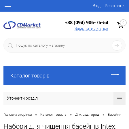
Вхід
Реєстрація
+38 (094) 906-75-54
0
Замовити дзвінок
Каталог товарів
Уточнити розділ
•
•
•
•
Головна сторінка
Каталог товарів
Дім, сад, город
Басейни
Набори для чищення басейнів Intex,