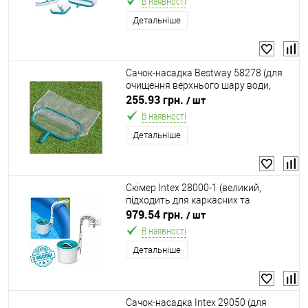
В наявності
Детальніше
Сачок-насадка Bestway 58278 (для
очищення верхнього шару води,
21*43 см, підходить до:
255.93 грн.
/ шт
телескопічних ручок Ø30 мм, Bestway
В наявності
58702, 58279)
Детальніше
Скімер Intex 28000-1 (великий,
підходить для каркасних та
надувних басейнів, працює від
979.54 грн.
/ шт
фільтру-насосу не меньше 3785 л/
В наявності
год)
Детальніше
Сачок-насадка Intex 29050 (для