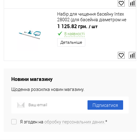
Набір для чищення басейну Intex
28002 (для басейнів діаметром не
більше 488 см)
1 125.82 грн.
/ шт
В наявності
Детальніше
Новини магазину
Щоденна розсилка новин магазину.
Підписатися
Я згоден на
обробку персональних даних.
*