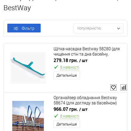
BestWay
Фільтр
популярністю
Щітка-насадка Bestway 58280 (для
чищення стін та дна басейну,
підходить для: телескопічних ручок
279.18 грн.
/ шт
Ø30 мм Bestway 58279)
В наявності
Детальніше
Органайзер обладнання Bestway
58674 (для догляду за басейном)
966.07 грн.
/ шт
В наявності
Детальніше