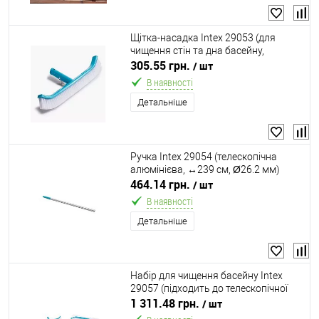
Щітка-насадка Intex 29053 (для
чищення стін та дна басейну,
підходить до: телескопічних ручок
305.55 грн.
/ шт
Ø29.8 мм Intex 29055)
В наявності
Детальніше
Ручка Intex 29054 (телескопічна
алюмінієва, ↔239 см, Ø26.2 мм)
464.14 грн.
/ шт
В наявності
Детальніше
Набір для чищення басейну Intex
29057 (підходить до телескопічної
ручки Ø29.8 мм, Intex 29055)
1 311.48 грн.
/ шт