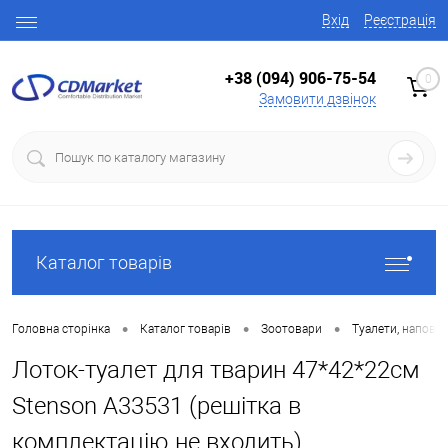
Вхід
Реєстрація
+38 (094) 906-75-54
0
Замовити дзвінок
Каталог товарів
•
•
•
Головна сторінка
Каталог товарів
Зоотовари
Туалети, наповню
Лоток-туалет для тварин 47*42*22см
Stenson A33531 (решітка в
комплектацію не входить)