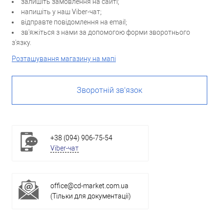
залишіть замовлення на сайті;
напишіть у наш Viber-чат;
відправте повідомлення на email;
зв'яжіться з нами за допомогою форми зворотнього
з'язку.
Розташування магазину на мапі
Зворотній зв'язок
+38 (094) 906-75-54
Viber-чат
office@cd-market.com.ua
(Тільки для документації)