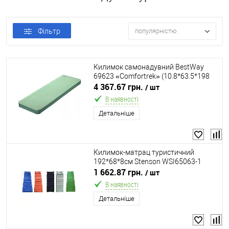
Фільтр
популярністю
Килимок самонадувний BestWay
69623 «Comfortrek» (10.8*63.5*198
см, одномісний, мішок, для
4 367.67 грн.
/ шт
екстремальних погодних умов,
В наявності
до150 кг)
Детальніше
Килимок-матрац туристичний
192*68*8см Stenson WSI65063-1
1 662.87 грн.
/ шт
В наявності
Детальніше