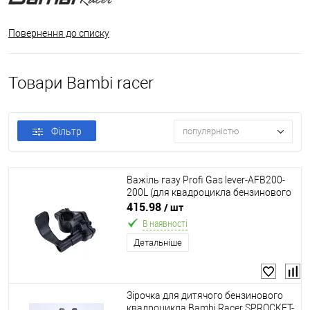
Повернення до списку
Товари Bambi racer
Фільтр
популярністю
Важіль газу Profi Gas lever-AFB200-
200L (для квадроцикла бензинового
Profi AFB200-200L)
415.98
/ шт
В наявності
Детальніше
Зірочка для дитячого бензинового
квадроцикла Bambi Racer SPROCKET-