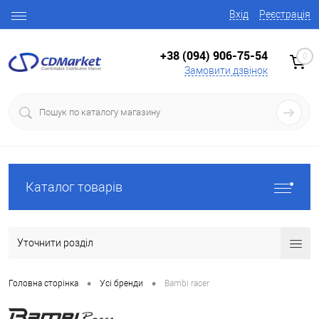
Вхід
Реєстрація
+38 (094) 906-75-54
0
Замовити дзвінок
Каталог товарів
Уточнити розділ
•
•
Головна сторінка
Усі бренди
Bambi racer