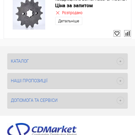
1000D-F (маленька, підходить до HB-
Ціна за запитом
EATV1000D)
Розпродано
Детальніше
КАТАЛОГ
НАШІ ПРОПОЗИЦІЇ
ДОПОМОГА ТА СЕРВІСИ