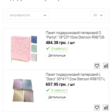
популярністю
30
Пакет подарунковий паперовий S
"Partyt" 18*23*10см Stenson R98728-
S
484.38 грн.
/ шт
В наявності
Детальніше
Пакет подарунковий паперовий L
"Stars" 30*41*12см Stenson R98707-L
657.95 грн.
/ шт
В наявності
Детальніше