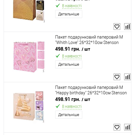
В наявності
Детальніше
Пакет подарунковий паперовий M
"Whith Love" 26*32*10см Stenson
R34705-M
498.91 грн.
/ шт
В наявності
Детальніше
Пакет подарунковий паперовий M
"Happy birthday" 26*32*10см Stenson
R34654-M
498.91 грн.
/ шт
В наявності
Детальніше