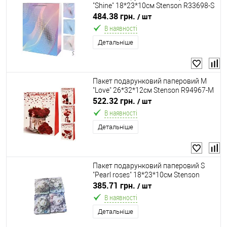
"Shine" 18*23*10см Stenson R33698-S
484.38 грн.
/ шт
В наявності
Детальніше
Пакет подарунковий паперовий M
"Love" 26*32*12см Stenson R94967-M
522.32 грн.
/ шт
В наявності
Детальніше
Пакет подарунковий паперовий S
"Pearl roses" 18*23*10см Stenson
R33495-S
385.71 грн.
/ шт
В наявності
Детальніше