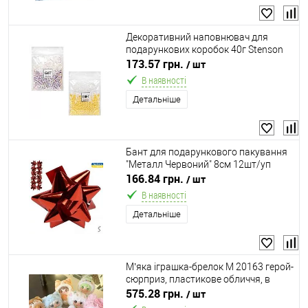
Декоративний наповнювач для
подарункових коробок 40г Stenson
R96452
173.57 грн.
/ шт
В наявності
Детальніше
Бант для подарункового пакування
"Металл Червоний" 8см 12шт/уп
Stenson 4-Red
166.84 грн.
/ шт
В наявності
Детальніше
М’яка іграшка-брелок M 20163 герой-
сюрприз, пластикове обличчя, в
пакеті, в коробці, ВИДАЄТЬСЯ МІКС
575.28 грн.
/ шт
ВИДІВ