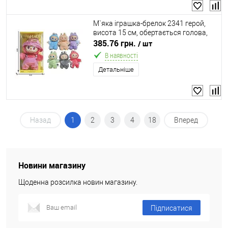
М`яка іграшка-брелок 2341 герой,
висота 15 см, обертається голова,
рухомі кінцівки, металеве кільце,
385.76 грн.
/ шт
знімний одяг, в коробці, ВИДАЄТЬСЯ
В наявності
ТІЛЬКИ М
Детальніше
Назад
1
2
3
4
18
Вперед
Новини магазину
Щоденна розсилка новин магазину.
Підписатися