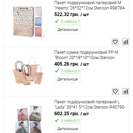
Пакет подарунковий паперовий M
"Hearts" 26*32*12см Stenson R98784-
M
522.32 грн.
/ шт
В наявності
Детальніше
Пакет-сумка подарунковий PP M
"Bloom" 20*18*10*10см Stenson
R42319-M
405.26 грн.
/ шт
В наявності
Детальніше
Пакет подарунковий паперовий L
"Lady" 30*41.5*12см Stenson R40790-
L
602.25 грн.
/ шт
В наявності
Детальніше