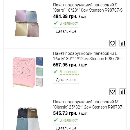
Пакет подарунковий паперовий S
"Stars" 18*23*10см Stenson R98707-S
484.38 грн.
/ шт
В наявності
Детальніше
Пакет подарунковий паперовий L
"Party" 30*41*12см Stenson R98728-L
657.95 грн.
/ шт
В наявності
Детальніше
Пакет подарунковий паперовий M
"Classic" 25*32*12см Stenson R98737-
M
545.73 грн.
/ шт
В наявності
Детальніше