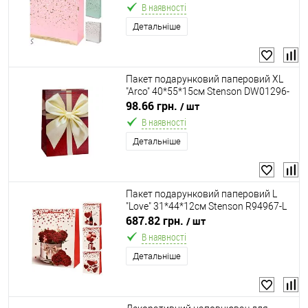
В наявності
Детальніше
Пакет подарунковий паперовий XL
"Arco" 40*55*15см Stenson DW01296-
XL
98.66 грн.
/ шт
В наявності
Детальніше
Пакет подарунковий паперовий L
"Love" 31*44*12см Stenson R94967-L
687.82 грн.
/ шт
В наявності
Детальніше