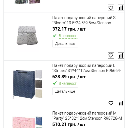
Пакет подарунковий паперовий S
"Bloom" 19.5*24.5*9.5cм Stenson
R40885-S
372.17 грн.
/ шт
В наявності
Детальніше
Пакет подарунковий паперовий L
"Stripes" 31*44*12см Stenson R96664-
L
628.89 грн.
/ шт
В наявності
Детальніше
Пакет подарунковий паперовий M
"Party" 25*32*12см Stenson R98728-M
510.21 грн.
/ шт