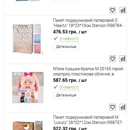
Пакет подарунковий паперовий S
"Hearts" 18*23*10см Stenson R98784-
S
476.53 грн.
/ шт
В наявності
Детальніше
М’яка іграшка-брелок M 20165 герой-
сюрприз, пластикове обличчя, в
пакеті, в коробці, ВИДАЄТЬСЯ МІКС
587.65 грн.
/ шт
ВИДІВ
В наявності
Детальніше
Пакет подарунковий паперовий M
"Luxury" 26*32*12см Stenson R98757-
M
522.32 грн.
/ шт