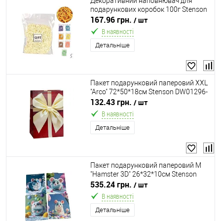
Декоративний наповнювач для
подарункових коробок 100г Stenson
R96458
167.96 грн.
/ шт
В наявності
Детальніше
Пакет подарунковий паперовий XXL
"Arco" 72*50*18см Stenson DW01296-
XXL
132.43 грн.
/ шт
В наявності
Детальніше
Пакет подарунковий паперовий M
"Hamster 3D" 26*32*10см Stenson
R34518-M
535.24 грн.
/ шт
В наявності
Детальніше