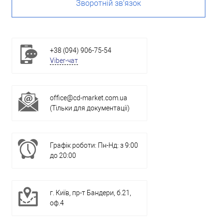
Зворотній зв'язок
+38 (094) 906-75-54
Viber-чат
office@cd-market.com.ua
(Тільки для документації)
Графік роботи: Пн-Нд: з 9:00
до 20:00
г. Київ, пр-т Бандери, б.21,
оф.4