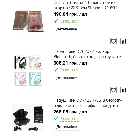
Фотоальбом на 40 самоклеючих
сторінок 23*33см Stenson R40611
490.84 грн.
/ шт
В наявності
Детальніше
Навушники C 76207 4 кольори,
Bluetooth, бездротові, підсвічування,
мікрофон, в коробці, ВИДАЄТЬСЯ
606.21 грн.
/ шт
МІКС
В наявності
Детальніше
Навушники C 77423 TWS, Bluetooth-
підключення, мікрофон, зарядний
кейс, сенсорне керування, Hi-Fi звук,
268.05 грн.
/ шт
частота 2.4GHz, в коробці
В наявності
Детальніше