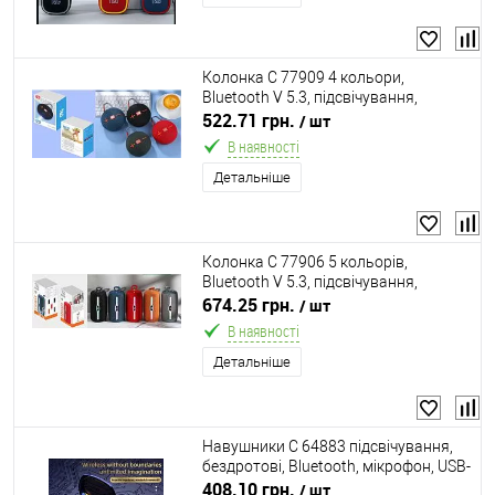
Колонка C 77909 4 кольори,
Bluetooth V 5.3, підсвічування,
мікрофон, підтримка TF-карти, TWS,
522.71 грн.
/ шт
роз’єми type-С, USB, вбудований
В наявності
акумулятор 3,7V, в
Детальніше
Колонка C 77906 5 кольорів,
Bluetooth V 5.3, підсвічування,
мікрофон, підтримка TF-карти, TWS,
674.25 грн.
/ шт
роз’єми AUX, type-С, USB, вбудований
В наявності
акумулятор 3,
Детальніше
Навушники C 64883 підсвічування,
бездротові, Bluetooth, мікрофон, USB-
дріт, в коробці
408.10 грн.
/ шт