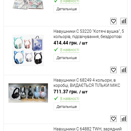
В наявності
Детальніше
Навушники С 53220 "Котячі вушка", 5
кольорів, підсвічування, бездротові
Bluetooth, радіо, мікрофон, USB
414.44 грн.
/ шт
кабель, частота 2,4 GHz, в коробці,
В наявності
МІКС
Детальніше
Навушники C 68249 4 кольори, в
коробці, ВИДАЄТЬСЯ ТІЛЬКИ МІКС
ВИДІВ
711.37 грн.
/ шт
В наявності
Детальніше
Навушники C 64882 TWH, зарядний