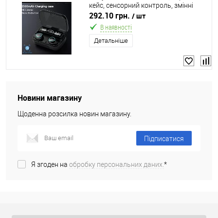
кейс, сенсорний контроль, змінні
амбушюри, USB, Bluetooth 5.3, у
292.10 грн.
/ шт
коробці
В наявності
Детальніше
Новини магазину
Щоденна розсилка новин магазину.
Підписатися
Я згоден на
обробку персональних даних.
*