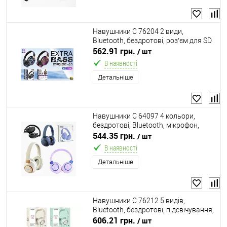
Навушники C 76204 2 види,
Bluetooth, бездротові, роз’єм для SD
карти, в коробці
562.91 грн.
/ шт
В наявності
Детальніше
Навушники C 64097 4 кольори,
бездротові, Bluetooth, мікрофон,
ВИДАЄТЬСЯ ТІЛЬКИ МІКС ВИДІВ, в
544.35 грн.
/ шт
коробці
В наявності
Детальніше
Навушники C 76212 5 видів,
Bluetooth, бездротові, підсвічування,
мікрофон, роз’єм для SD карти, в
606.21 грн.
/ шт