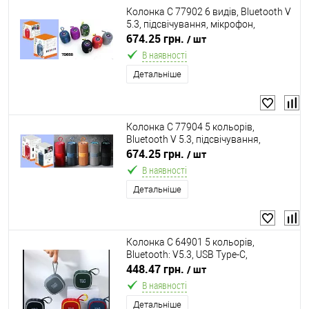
Колонка C 77902 6 видів, Bluetooth V
5.3, підсвічування, мікрофон,
підтримка TF-карти, TWS, роз’єми
674.25 грн.
/ шт
type-С, USB, вбудований акумулятор
В наявності
3,7V, в ко
Детальніше
Колонка C 77904 5 кольорів,
Bluetooth V 5.3, підсвічування,
мікрофон, підтримка TF-карти, TWS,
674.25 грн.
/ шт
роз’єми AUX, type-С, USB, вбудований
В наявності
акумулятор 3,
Детальніше
Колонка C 64901 5 кольорів,
Bluetooth: V5.3, USB Type-C,
підтримка microSD, у коробці,
448.47 грн.
/ шт
ВИДАЄТЬСЯ ТІЛЬКИ МІКС ВИДІВ
В наявності
Детальніше