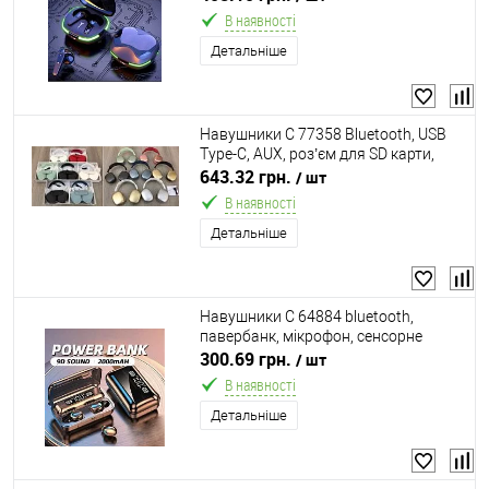
В наявності
Детальніше
Навушники C 77358 Bluetooth, USB
Type-C, AUX, роз’єм для SD карти,
чохол, регульована дужка, в коробці,
643.32 грн.
/ шт
ВИДАЄТЬСЯ МІКС ВИДІВ
В наявності
Детальніше
Навушники C 64884 bluetooth,
павербанк, мікрофон, сенсорне
управління, дисплей, в коробці
300.69 грн.
/ шт
В наявності
Детальніше