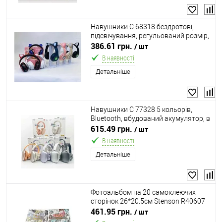
Навушники C 68318 бездротові,
підсвічування, регульований розмір,
Bluetooth, USB-кабель, AUX-роз’єм,
386.61 грн.
/ шт
слот для карти пам’яті, в коробці,
В наявності
ВИДАЄТЬСЯ
Детальніше
Навушники C 77328 5 кольорів,
Bluetooth, вбудований акумулятор, в
коробці, ВИДАЄТЬСЯ МІКС ВИДІВ
615.49 грн.
/ шт
В наявності
Детальніше
Фотоальбом на 20 самоклеючих
сторінок 26*20.5см Stenson R40607
461.95 грн.
/ шт