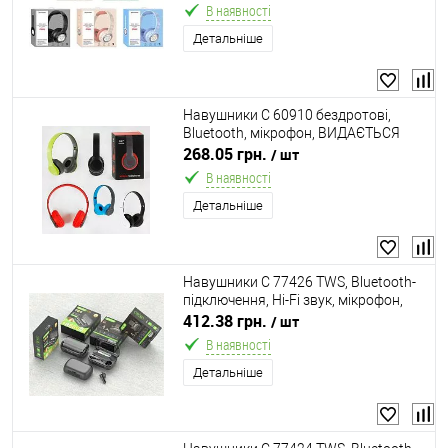
коробці, ВИДАЄТЬСЯ МІКС
В наявності
Детальніше
Навушники C 60910 бездротові,
Bluetooth, мікрофон, ВИДАЄТЬСЯ
ТІЛЬКИ МІКС ВИДІВ
268.05 грн.
/ шт
В наявності
Детальніше
Навушники C 77426 TWS, Bluetooth-
підключення, Hi-Fi звук, мікрофон,
зарядний кейс, шумозаглушення, в
412.38 грн.
/ шт
коробці
В наявності
Детальніше