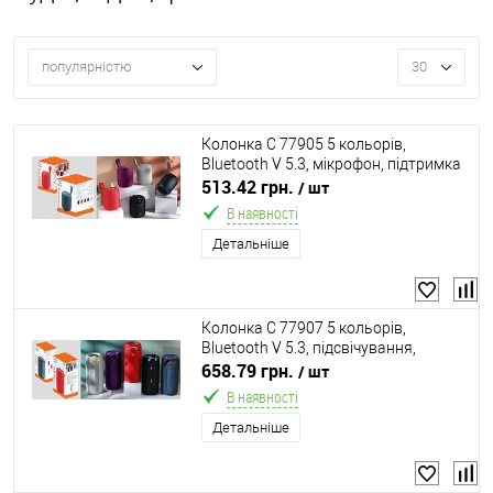
популярністю
30
Колонка C 77905 5 кольорів,
Bluetooth V 5.3, мікрофон, підтримка
TF-карти, TWS, роз’єми type-С, USB,
513.42 грн.
/ шт
вбудований акумулятор 3,7V, в
В наявності
коробці, ВИДАЄ
Детальніше
Колонка C 77907 5 кольорів,
Bluetooth V 5.3, підсвічування,
мікрофон, підтримка TF-карти, TWS,
658.79 грн.
/ шт
роз’єми AUX, type-С, USB, вбудований
В наявності
акумулятор 3,
Детальніше