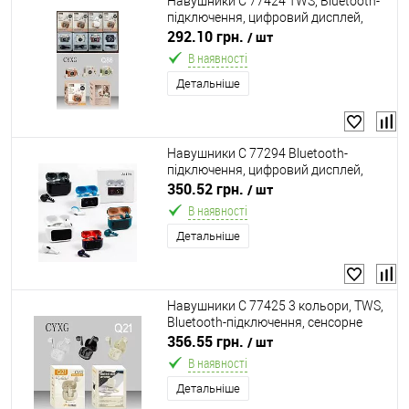
Навушники C 77424 TWS, Bluetooth-
підключення, цифровий дисплей,
зарядний кейс, вологозахист IPX-4,
292.10 грн.
/ шт
ємність акумулятора 180 mAh, в
В наявності
коробці, ВИДАЄ
Детальніше
Навушники C 77294 Bluetooth-
підключення, цифровий дисплей,
мікрофон, зарядний кейс,
350.52 грн.
/ шт
шумозаглушення, в коробці,
В наявності
ВИДАЄТЬСЯ МІКС ВИДІВ
Детальніше
Навушники C 77425 3 кольори, TWS,
Bluetooth-підключення, сенсорне
керування, зарядний кейс, ємність
356.55 грн.
/ шт
акумулятора 180 мА·год, в коробці,
В наявності
ВИДАЄТЬСЯ
Детальніше