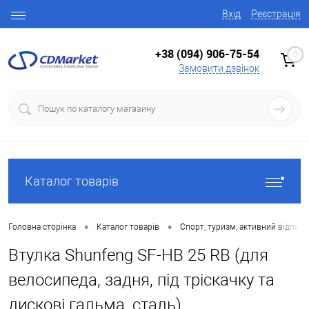
Вхід
Реєстрація
+38 (094) 906-75-54
0
Замовити дзвінок
Каталог товарів
•
•
Головна сторінка
Каталог товарів
Спорт, туризм, активний відпоч
Втулка Shunfeng SF-HB 25 RB (для
велосипеда, задня, під тріскачку та
дискові гальма, сталь)