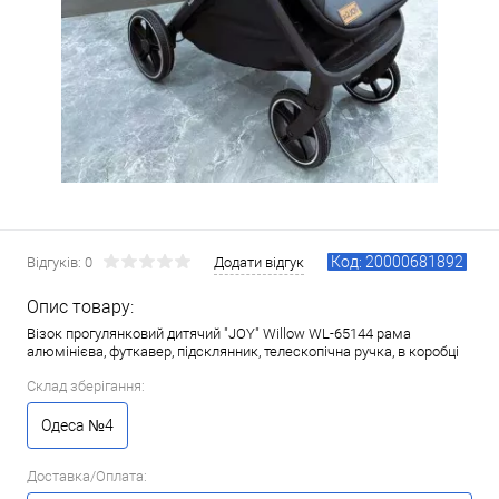
Код: 20000681892
Відгуків: 0
Додати відгук
Опис товару:
Візок прогулянковий дитячий "JOY" Willow WL-65144 рама
алюмінієва, футкавер, підсклянник, телескопічна ручка, в коробці
Склад зберігання:
Одеса №4
Доставка/Оплата: