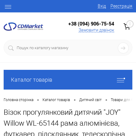
Вхід
Реєстрація
+38 (094) 906-75-54
0
Замовити дзвінок
Каталог товарів
•
•
•
Головна сторінка
Каталог товарів
Дитячий світ
Товари для ба
Візок прогулянковий дитячий "JOY"
Willow WL-65144 рама алюмінієва,
футкавер, підсклянник, телескопічна