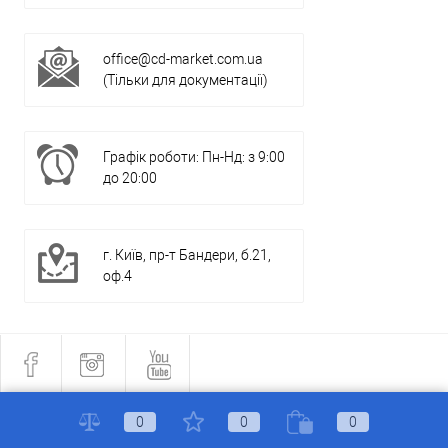
office@cd-market.com.ua
(Тільки для документації)
Графік роботи: Пн-Нд: з 9:00
до 20:00
г. Київ, пр-т Бандери, б.21,
оф.4
0
0
0