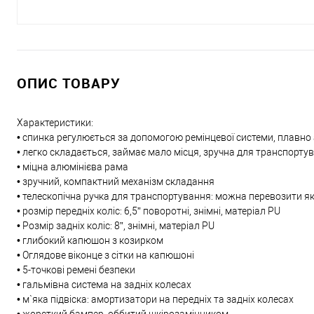
ОПИС ТОВАРУ
Характеристики:
• спинка регулюється за допомогою ремінцевої системи, плавн
• легко складається, займає мало місця, зручна для транспорту
• міцна алюмінієва рама
• зручний, компактний механізм складання
• телескопічна ручка для транспортування: можна перевозити як
• розмір передніх коліс: 6,5” поворотні, знімні, матеріал PU
• Розмір задніх коліс: 8”, знімні, матеріал PU
• глибокий капюшон з козирком
• Оглядове віконце з сітки на капюшоні
• 5-точкові ремені безпеки
• гальмівна система на задніх колесах
• м`яка підвіска: амортизатори на передніх та задніх колесах