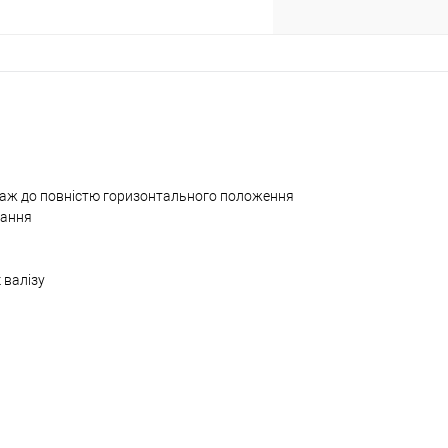
о аж до повністю горизонтального положення
вання
 валізу