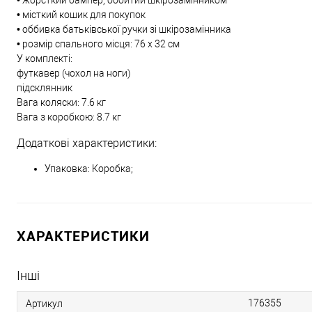
• жорсткий бампер, оббитий шкірозамінником
• місткий кошик для покупок
• оббивка батьківської ручки зі шкірозамінника
• розмір спального місця: 76 х 32 см
У комплекті:
футкавер (чохол на ноги)
підсклянник
Вага коляски: 7.6 кг
Вага з коробкою: 8.7 кг
Додаткові характеристики:
Упаковка: Коробка;
ХАРАКТЕРИСТИКИ
Інші
176355
Артикул