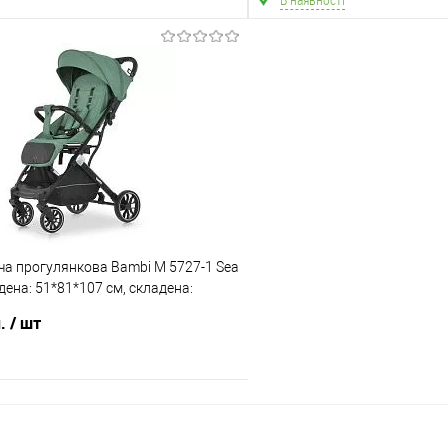
після передоплати 5%. В зв
відправка може затримуватися 
В кошик
В ко
Порівняння
В обране
ння
Склад зберігання
Одеса №4
ата
Доставка/Оплата
ча прогулянкова Bambi M 5727-1 Sea
ільки Новою поштою протягом 2-5 днів
Відправка тільки Новою пошт
дена: 51*81*107 см, складена:
едоплати 500 грн (упаковку оплачує
після передоплати 500 грн
олеса: передні 6"/задні 7.87"/EVA, до
покупець).
покупець)
н.
/ шт
В кошик