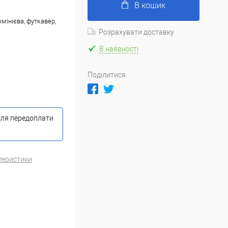
В кошик
мінієва, футкавер,
Розрахувати доставку
В наявності
Поділитися
сля передоплати
теристики