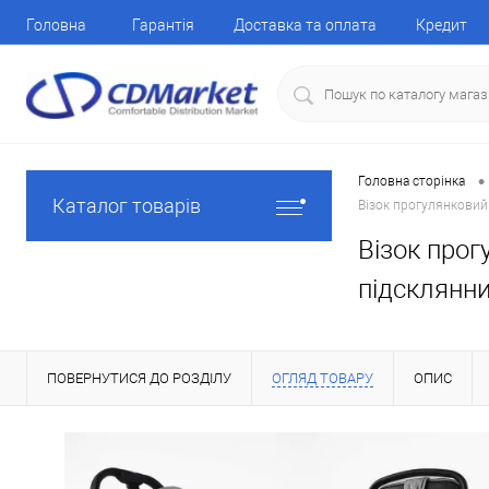
Головна
Гарантія
Доставка та оплата
Кредит
•
Головна сторінка
Каталог товарів
Візок прогулянковий 
Візок прог
підсклянни
ПОВЕРНУТИСЯ ДО РОЗДІЛУ
ОГЛЯД ТОВАРУ
ОПИС