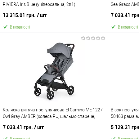
RIVIERA Iris Blue (універсальна, 2в1)
Sea Grass AM
кошик, навіс з
13 315.01 грн.
/ шт
7 033.41 гр
В наявності
В наявності
В кошик
В обране
Порівняння
В обране
Склад зберігання
Склад зберіга
Одеса №5
Одеса №5
Акція
Доставка/Опл
Коляска дитяча прогулянкова El Camino ME 1227
Безкоштовна доставка! Ціну знижено на 10%!
Візок прогуля
Відправка т
Owl Gray AMBER (колеса PU, шальмо спарене,
50463 рама ал
після передо
кошик, навіс з віконцем, до 22 кг)
телескопічна 
відправка мо
Доставка/Оплата
7 033.41 грн.
/ шт
5 129.21 гр
Відправка тільки Новою поштою протягом 2-5 днів
В наявності
В наявності