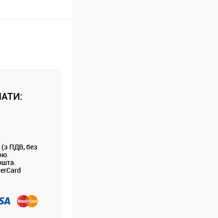
АТИ:
 (з ПДВ, без
ою.
ошта.
terCard