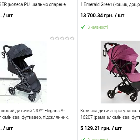
BER (колеса PU, шальмо спарене,
1 Emerald Green (кошик, дощ
 віконцем, до 22 кг)
сітка, чохол, до 22 кг)
н.
/ шт
13 700.34 грн.
/ шт
В наявності
В кошик
В ко
Порівняння
В обране
ння
Склад зберігання
Одеса №5
ата
Акція
нковий дитячий "JOY" Elegans A-
ільки Новою поштою протягом 2-5 днів
Коляска дитяча прогулянкова
Безкоштовна доставка!
юмінієва, футкавер, підсклянник,
плати 500 грн. В зв'язку з переобліком
16207 (рама алюмінієва, фут
ручка
же затримуватися до 5-ти робочіх днів.
телескопічна ручка)
Доставка/Оплата
н.
/ шт
5 129.21 грн.
/ шт
Відправка тільки Новою пошт
В наявності