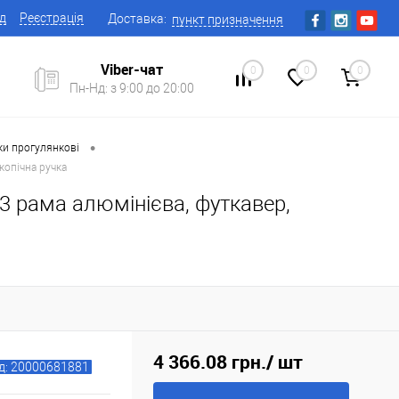
ід
Реєстрація
Доставка:
пункт призначення
Viber-чат
0
0
0
Пн-Нд: з 9:00 до 20:00
•
ки прогулянкові
копічна ручка
3 рама алюмінієва, футкавер,
4 366.08 грн.
/ шт
д: 20000681881