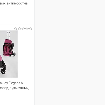
овик, антимоскітна
шик
Порівняння
 Joy Elegans A-
кавер, підсклянник,
ою протягом 2-5 днів