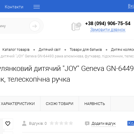
Вх
Контакти
+38 (094) 906-75-54
Замовити дзвінок
•
•
•
Каталог товарів
Дитячий світ
Товари для батьків
Дитячі коляс
дитячий "JOY" Geneva GN-64493 рама алюмінієва, футкавер, підсклянник, телес
улянковий дитячий "JOY" Geneva GN-6449
к, телескопічна ручка
ХАРАКТЕРИСТИКИ
СХОЖІ ТОВАРИ
НАЯВНІСТЬ
Ко
Відгуків: 0
Додати відгук