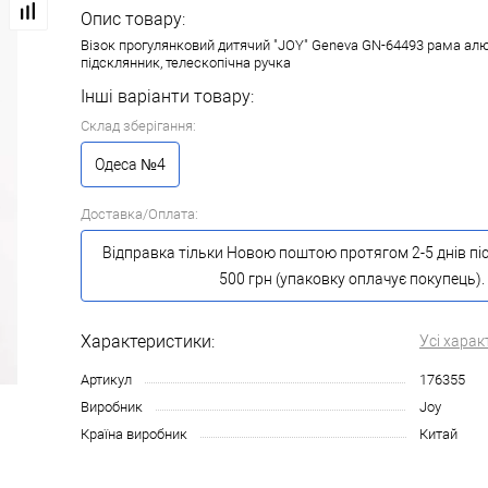
Опис товару:
Візок прогулянковий дитячий "JOY" Geneva GN-64493 рама алю
підсклянник, телескопічна ручка
Інші варіанти товару:
Склад зберігання:
Одеса №4
Доставка/Оплата:
Відправка тільки Новою поштою протягом 2-5 днів пі
500 грн (упаковку оплачує покупець).
Характеристики:
Усі харак
Артикул
176355
Виробник
Joy
Країна виробник
Китай