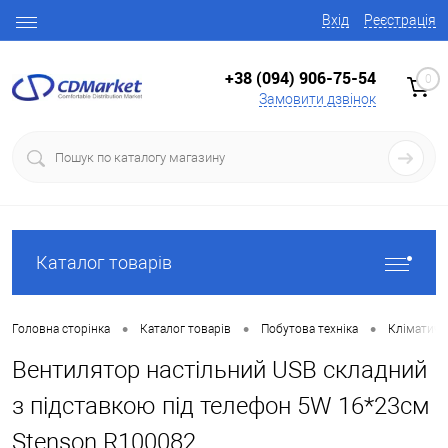
Вхід
Реєстрація
+38 (094) 906-75-54
0
Замовити дзвінок
Каталог товарів
•
•
•
Головна сторінка
Каталог товарів
Побутова техніка
Кліматична
Вентилятор настільний USB складний
з підставкою під телефон 5W 16*23см
Stenson R100082