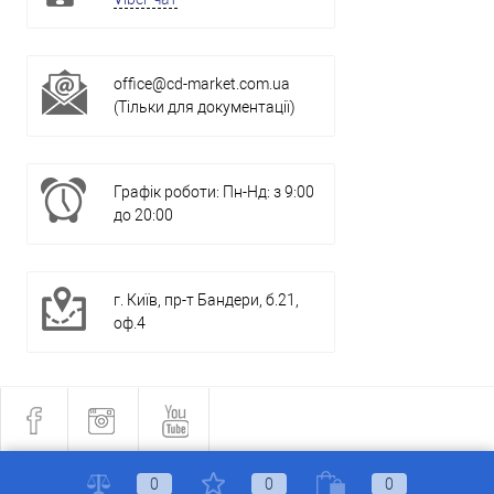
office@cd-market.com.ua
(Тільки для документації)
Графік роботи: Пн-Нд: з 9:00
до 20:00
г. Київ, пр-т Бандери, б.21,
оф.4
0
0
0