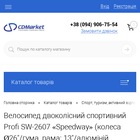
Вхід
Реєстрація
+38 (094) 906-75-54
0
Замовити дзвінок
Каталог товарів
•
•
Головна сторінка
Каталог товарів
Спорт, туризм, активний відпоч
Велосипед двоколісний спортивний
Profi SW-2607 «Speedway» (колеса
Ø26"/гума, рама: 13"/алюміній,