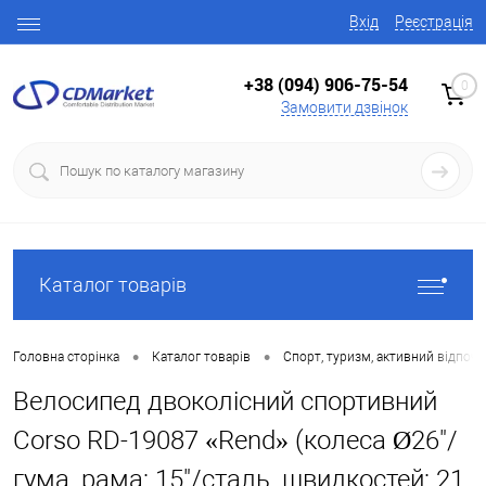
Вхід
Реєстрація
+38 (094) 906-75-54
0
Замовити дзвінок
Каталог товарів
•
•
Головна сторінка
Каталог товарів
Спорт, туризм, активний відпоч
Велосипед двоколісний спортивний
Corso RD-19087 «Rend» (колеса Ø26"/
гума, рама: 15"/сталь, швидкостей: 21,