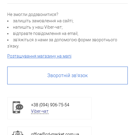
Не змогли додзвонитися?
залишіть замовлення на сайті;
напишіть у наш Viber-чат;
відправте повідомлення на email;
зв'яжіться з нами за допомогою форми зворотнього
з'язку.
Розташування магазину на мапі
Зворотній зв'язок
+38 (094) 906-75-54
Viber-чат
office@cd-market.com.ua