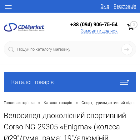
Вхід
Реєстрація
+38 (094) 906-75-54
0
Замовити дзвінок
Каталог товарів
•
•
Головна сторінка
Каталог товарів
Спорт, туризм, активний відпоч
Велосипед двоколісний спортивний
Corso NG-29305 «Enigma» (колеса
Ø29"/гума, рама: 19"/алюміній,