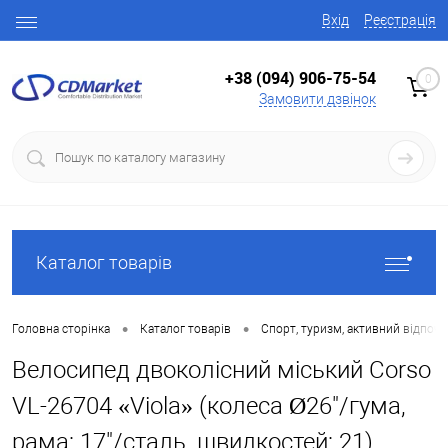
Вхід
Реєстрація
+38 (094) 906-75-54
0
Замовити дзвінок
Каталог товарів
•
•
Головна сторінка
Каталог товарів
Спорт, туризм, активний відпоч
Велосипед двоколісний міський Corso
VL-26704 «Viola» (колеса Ø26"/гума,
рама: 17"/сталь, швидкостей: 21)