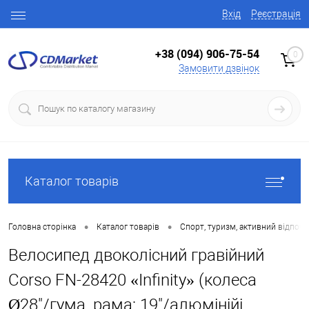
Вхід
Реєстрація
+38 (094) 906-75-54
0
Замовити дзвінок
Каталог товарів
•
•
Головна сторінка
Каталог товарів
Спорт, туризм, активний відпоч
Велосипед двоколісний гравійний
Corso FN-28420 «Infinity» (колеса
Ø28"/гума, рама: 19"/алюмінійі,