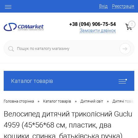
Вхід
Реєстрація
+38 (094) 906-75-54
0
Замовити дзвінок
Каталог товарів
•
•
•
Головна сторінка
Каталог товарів
Дитячий світ
Дитячі товари
Велосипед дитячий триколісний Guclu
4959 (45*56*68 см, пластик, два
кошики, спинка, батьківська ручка)