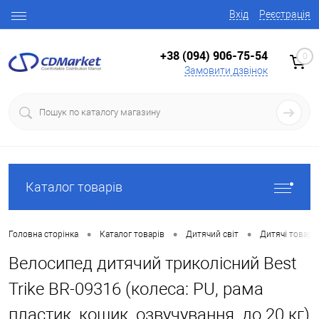
Вхід
Реєстрація
+38 (094) 906-75-54
0
Замовити дзвінок
Каталог товарів
•
•
•
Головна сторінка
Каталог товарів
Дитячий світ
Дитячі товари
Велосипед дитячий триколісний Best
Trike BR-09316 (колеса: PU, рама
пластик, кошик, озвучування, до 20 кг)