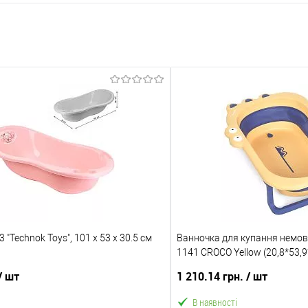
"Technok Toys", 101 х 53 х 30.5 см
Ванночка для купання немов
1141 CROCO Yellow (20,8*53,9
/ шт
1 210.14 грн.
/ шт
В наявності