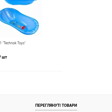
Порівняння
В обране
ння
Склад зберігання
Одеса №5
ата
Доставка/Оплата
 "Technok Toys"
ільки Новою поштою протягом 2-5 днів
Відправка тільки Новою пошт
вної передоплати (упаковку оплачує
після передоплати 500 грн. В 
 Товар має кілька варіантів з різним
відправка може затримуватися 
/ шт
або малюнком (див. фото), колір та
алюнок вибрати не можна!
В кошик
Порівняння
ПЕРЕГЛЯНУТІ ТОВАРИ
ння