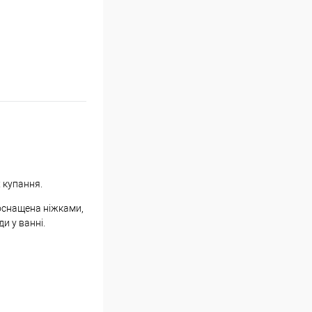
 купання.
 оснащена ніжками,
и у ванні.