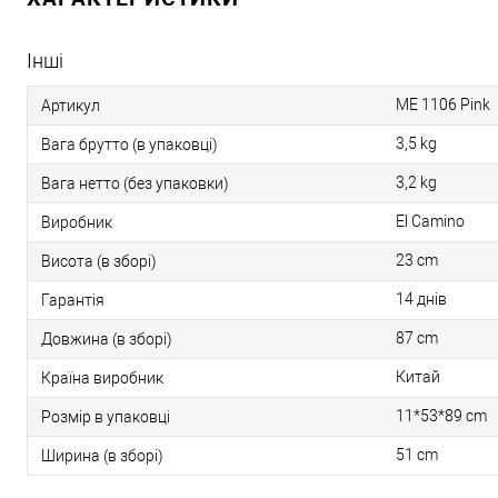
Інші
ME 1106 Pink
Артикул
3,5 kg
Вага брутто (в упаковці)
3,2 kg
Вага нетто (без упаковки)
El Camino
Виробник
23 cm
Висота (в зборі)
14 днів
Гарантія
87 cm
Довжина (в зборі)
Китай
Країна виробник
11*53*89 cm
Розмір в упаковці
51 cm
Ширина (в зборі)