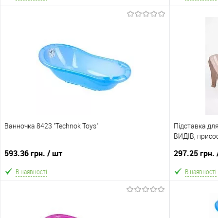
В кошик
В обране
Порівняння
В обране
Склад зберігання
Склад зберіга
Одеса №4
Одеса №4
Доставка/Оплата
Доставка/Опл
Ванночка 8423 "Technok Toys"
Відправка тільки Новою поштою протягом 2-5 днів
Підставка дл
Відправка т
після передоплати 500 грн (упаковку оплачує
ВИДІВ, присо
після пер
покупець).
593.36 грн.
/ шт
297.25 грн.
В наявності
В наявності
В кошик