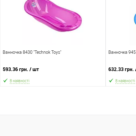
В обране
Порівняння
В обране
Склад зберігання
Склад зберіга
Одеса №4
Одеса №4
Доставка/Оплата
Доставка/Опл
Ванночка 8430 "Technok Toys"
Відправка тільки Новою поштою протягом 2-5 днів
Ванночка 9451
Відправка т
після передоплати 500 грн (упаковку оплачує
після по
покупець).
покупець).
593.36 грн.
/ шт
632.33 грн.
кольором 
м
В наявності
В наявності
В кошик
В обране
Порівняння
В обране
Склад зберігання
Склад зберіга