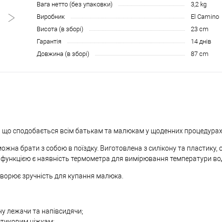
Вага нетто (без упаковки)
3,2 kg
Виробник
El Camino
Висота (в зборі)
23 cm
Гарантія
14 днів
Довжина (в зборі)
87 cm
, що сподобається всім батькам та малюкам у щоденних процедурах
 можна брати з собою в поїздку. Виготовлена з силікону та пластику,
функцією є наявність термометра для вимірювання температури вод
створює зручність для купання малюка.
у лежачи та напівсидячи;
стиковим ніжкам;