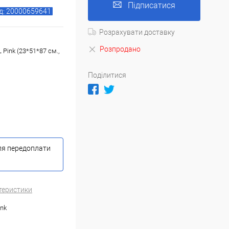
Підписатися
д: 20000659641
Розрахувати доставку
Розпродано
Pink (23*51*87 см.,
Поділитися
ля передоплати
теристики
ink