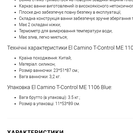
Каркас ванни виготовлений із високоякісного нетоксичног
Плоске дно забезпечує повну безпеку в експлуатації;
Складна конструкція ванни забезпечує зручне зберігання 
Має 2 складані ніжки;
Термометр для вимірювання температури води;
Має злив, легко миється;
Технічні характеристики El Camino T-Control ME 110
Країна походження: Китай;
Матеріал: силикон;
Розмір ванночки: 23*51*87 см.;
Вага ванночки: 3,2 кг.
Упаковка El Camino T-Control ME 1106 Blue:
Вага брутто (в упаковці): 3.5 кг.;
Розмір в упаковці: 11*53*89 см.
ХАРАКТЕРИСТИКИ