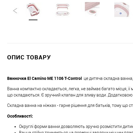
ОПИС ТОВАРУ
Ванночка El Camino ME 1106 T-Control
це дитяча складна ванна
Ванна компактно складається, легка, не займає багато місця, її
що складаються. Є зручний клапан для зливу води. Додатковою 
Складна ванна на ніжках - гарне рішення для батьків, тому що 
Особливості:
Округлі форми ванни дозволяють зручно розмістити дитин
Ванна стійко тримається на поверхні завдяки міцним пла