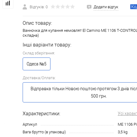
Ко
Відгуків: 0
Додати відгук
Опис товару:
Ванночка для купання немовлят El Camino ME 1106 T-CONTROL 
складна)
Інші варіанти товару:
Склад зберігання:
Одеса №5
Доставка/Оплата:
Відправка тільки Новою поштою протягом 3 днів піс
500 грн.
Характеристики:
Усі харак
Артикул
ME 1106 P
Вага брутто (в упаковці)
3,5 kg