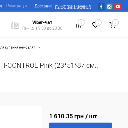
ід
Реєстрація
Доставка:
пункт призначення
Viber-чат
0
0
0
Пн-Нд: з 9:00 до 20:00
•
для купання немовлят
T-CONTROL Pink (23*51*87 см.,
1 610.35 грн.
/ шт