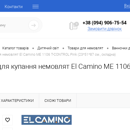
Вх
Контакти
+38 (094) 906-75-54
Замовити дзвінок
•
•
•
Каталог товарів
Дитячий світ
Товари для немовлят
Ванночки 
я немовлят El Camino ME 1106 T-CONTROL Pink (23*51*87 см., складна)
ля купання немовлят El Camino ME 1106 
ХАРАКТЕРИСТИКИ
СХОЖІ ТОВАРИ