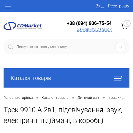
Вхід
Реєстрація
+38 (094) 906-75-54
0
Замовити дзвінок
Каталог товарів
•
•
•
Головна сторінка
Каталог товарів
Дитячий світ
Іграшки для х
Трек 9910 A 2в1, підсвічування, звук,
електричні підіймачі, в коробці