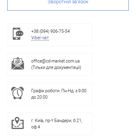
Зворотній зв'язок
+38 (094) 906-75-54
Viber-чат
office@cd-market.com.ua
(Тільки для документації)
Графік роботи: Пн-Нд: з 9:00
до 20:00
г. Київ, пр-т Бандери, б.21,
оф.4