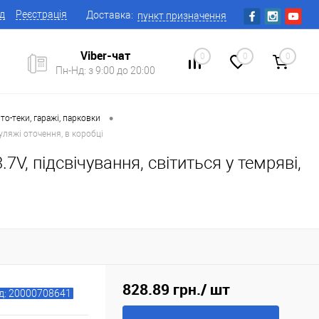
ід
Реєстрація
Доставка:
пункт призначення
Viber-чат
0
0
0
Пн-Нд: з 9:00 до 20:00
•
то-теки, гаражі, парковки
муляжі оточення, в коробці
V, підсвічування, світиться у темряві,
828.89 грн.
/ шт
д: 20000708641