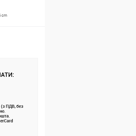
5 cm
АТИ:
 (з ПДВ, без
ою.
ошта.
terCard