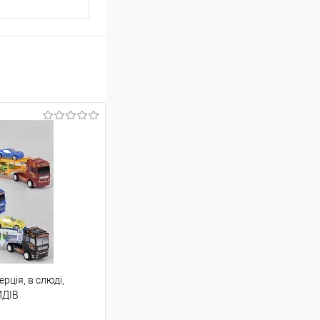
ерція, в слюді,
ИДІВ