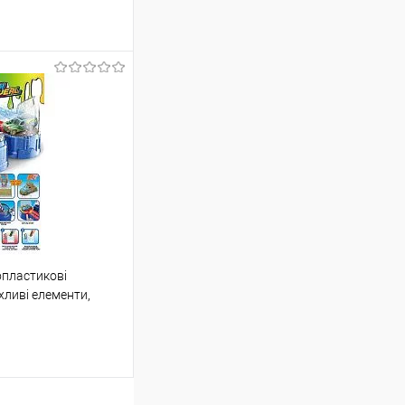
шик
Порівняння
опластикові
ою протягом 2-5 днів
хливі елементи,
(упаковку оплачує
одички, в коробці
 варіантів з різним
в. фото), колір та
не можна!