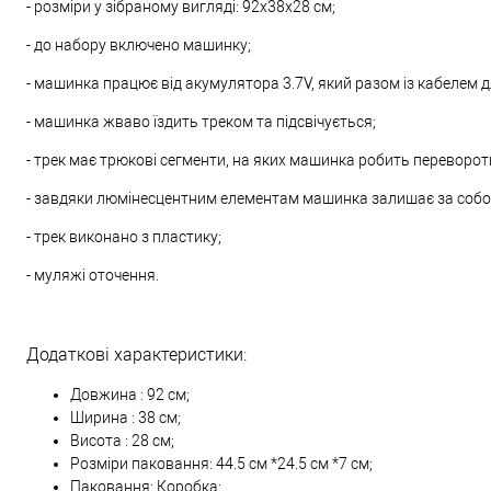
- розміри у зібраному вигляді: 92х38х28 см;
- до набору включено машинку;
- машинка працює від акумулятора 3.7V, який разом із кабелем 
- машинка жваво їздить треком та підсвічується;
- трек має трюкові сегменти, на яких машинка робить перевороти
- завдяки люмінесцентним елементам машинка залишає за собою 
- трек виконано з пластику;
- муляжі оточення.
Додаткові характеристики:
Довжина : 92 см;
Ширина : 38 см;
Висота : 28 см;
Розміри паковання: 44.5 см *24.5 см *7 см;
Паковання: Коробка;