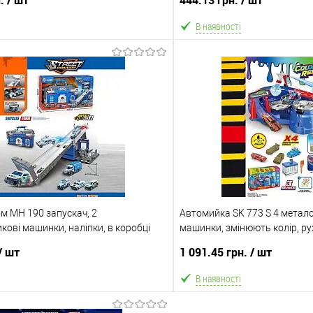
н.
/ шт
444.13 грн.
/ шт
 коробці
В наявності
В кошик
В ко
Порівняння
В обране
ння
Склад зберігання
Одеса №4
ата
Доставка/Оплата
м MH 190 запускач, 2
ільки Новою поштою протягом 2-5 днів
Автомийка SK 773 S 4 метал
Відправка тільки Новою пошт
ові машинки, наліпки, в коробці
едоплати 500 грн (упаковку оплачує
машинки, змінюють колір, ру
після повної передоплати 
покупець).
пульверизатор, піпетка для в
покупець). Товар має кілька
/ шт
1 091.45 грн.
/ шт
кольором або малюнком (ди
малюнок вибрати 
В наявності