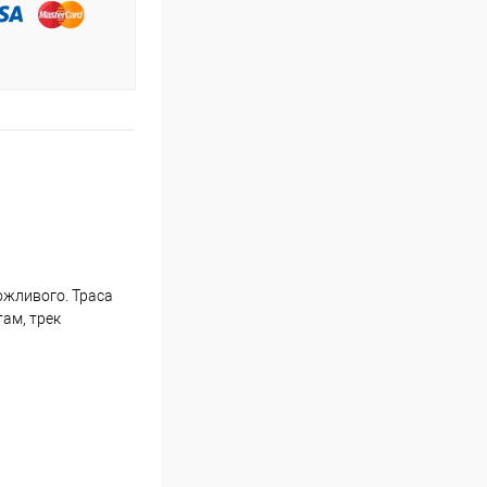
ожливого. Траса
там, трек