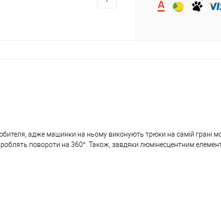
юбителя, адже машинки на ньому виконують трюки на самій грані м
ки роблять повороти на 360°. Також, завдяки люмінесцентним елемен