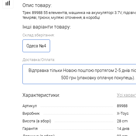
Опис товару:
Трек 89988 55 елементів, машинка на акумуляторі 3.7V, підсвіч
темряві, трюки, муляжі оточення, в коробці
Інші варіанти товару:
Склад зберігання:
Одеса №4
Доставка/Оплата:
Відправка тільки Новою поштою протягом 2-5 днів пі
500 грн (упаковку оплачує покупець).
Характеристики:
Усі харак
Артикул
89988
Виробник
X-Toys
Висота (в зборі)
28 cm
Гарантія
14 днів