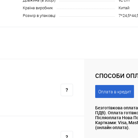
Довжина (в зборі)
92 cm
Країна виробник
Китай
Розмір в упаковці
7*24,5*44,
СПОСОБИ ОПЛ
Оплата в кредит
Безготівкова оплата
ПДВ). Оплата готівк
Післяоплата Нова П
Картками: Visa, Mas
(онлайн оплата).