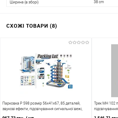
38 cm
Ширина (в зборі)
СХОЖІ ТОВАРИ (8)
Парковка P 598 розмір 56х41х67, 85 деталей,
Трек MH 102 
звукові ефекти, підсвічування сигнальної вежі,
підсвічуванн
трек, 2 машинки, вертоліт, дорожні знаки, пальми,
АНГЛІЙСЬКОЮ,