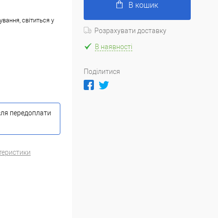
В кошик
ування, світиться у
Розрахувати доставку
В наявності
Поділитися
сля передоплати
теристики