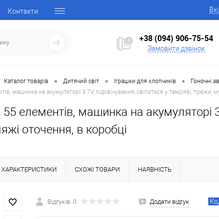
Вх
Контакти
+38 (094) 906-75-54
Замовити дзвінок
•
•
•
Каталог товарів
Дитячий світ
Іграшки для хлопчиків
Гоночні ав
тів, машинка на акумуляторі 3.7V, підсвічування, світиться у темряві, трюки, 
 55 елементів, машинка на акумуляторі 3.7
яжі оточення, в коробці
ХАРАКТЕРИСТИКИ
СХОЖІ ТОВАРИ
НАЯВНІСТЬ
Ко
Відгуків: 0
Додати відгук