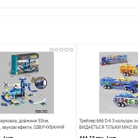
парковка, довжина 53см,
Трейлер 666 D-6 3 кольори, ін
я, звукові ефекти, ОЗВУЧУВАННЯ
ВИДАЄТЬСЯ ТІЛЬКИ МІКС В
 3 металопластикові моделі