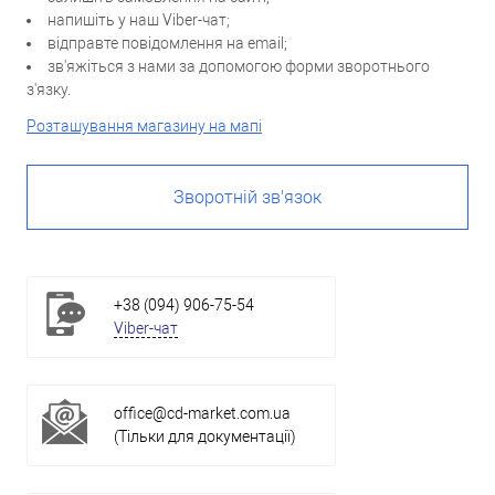
напишіть у наш Viber-чат;
відправте повідомлення на email;
зв'яжіться з нами за допомогою форми зворотнього
з'язку.
Розташування магазину на мапі
Зворотній зв'язок
+38 (094) 906-75-54
Viber-чат
office@cd-market.com.ua
(Тільки для документації)