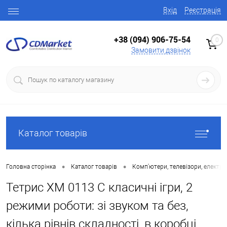
Вхід
Реєстрація
+38 (094) 906-75-54
0
Замовити дзвінок
Каталог товарів
•
•
Головна сторінка
Каталог товарів
Комп'ютери, телевізори, електро
Тетрис XM 0113 C класичні ігри, 2
режими роботи: зі звуком та без,
кілька рівнів складності, в коробці,