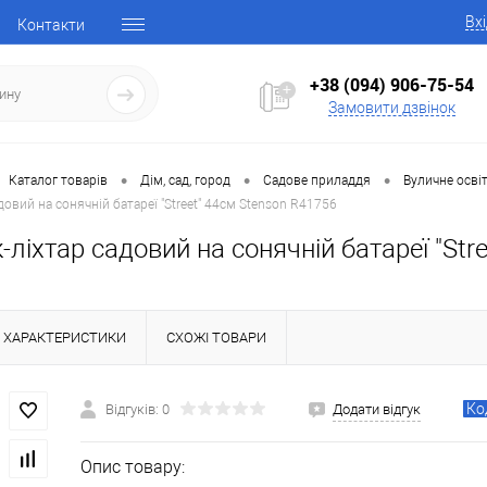
Вх
Контакти
+38 (094) 906-75-54
Замовити дзвінок
•
•
•
Каталог товарів
Дім, сад, город
Садове приладдя
Вуличне осві
довий на сонячній батареї "Street" 44см Stenson R41756
-ліхтар садовий на сонячній батареї "Str
ХАРАКТЕРИСТИКИ
СХОЖІ ТОВАРИ
Ко
Відгуків: 0
Додати відгук
Опис товару: