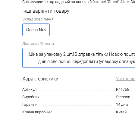
Світильник-ліхтар садовий на сонячній батареї "Street" 44см S
Інші варіанти товару:
Склад зберігання:
Одеса №3
Доставка/Оплата:
[Ціна за упаковку 2 шт.] Відправка тільки Новою пош
днів після повної передоплати (упаковку оплачує
Характеристики:
Усі харак
Артикул
R41756
Виробник
Stenson
Гарантія
14 днів
Країна виробник
Китай