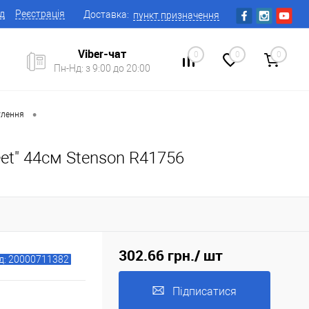
ід
Реєстрація
Доставка:
пункт призначення
Viber-чат
0
0
0
Пн-Нд: з 9:00 до 20:00
•
тлення
eet" 44см Stenson R41756
302.66 грн.
/ шт
д: 20000711382
Підписатися