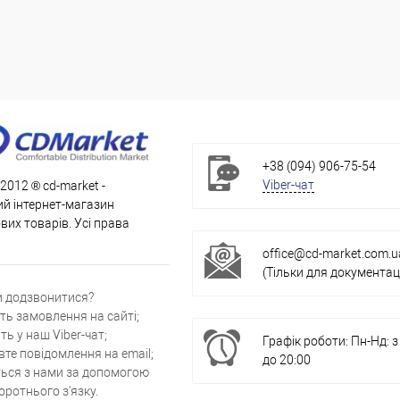
+38 (094) 906-75-54
Viber-чат
 2012 ® cd-market -
й інтернет-магазин
их товарів. Усі права
office@cd-market.com.u
(Тільки для документаці
и додзвонитися?
ть замовлення на сайті;
ть у наш Viber-чат;
Графік роботи: Пн-Нд: з
вте повідомлення на email;
до 20:00
ться з нами за допомогою
ротнього з'язку.