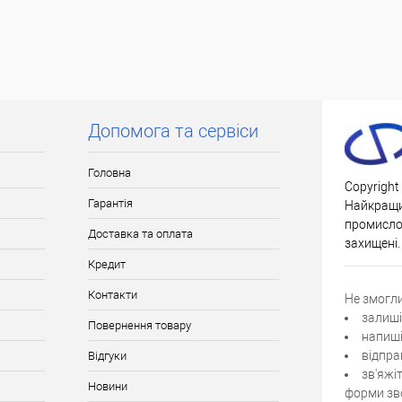
Допомога та сервіси
Головна
Copyright
Гарантія
Найкращи
промислов
Доставка та оплата
захищені.
Кредит
Контакти
Не змогл
залиші
Повернення товару
напиші
відпра
Відгуки
зв'яжі
Новини
форми зво