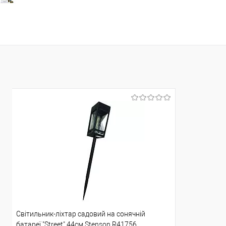
Світильник-ліхтар садовий на сонячній
батареї "Street" 44см Stenson R41756