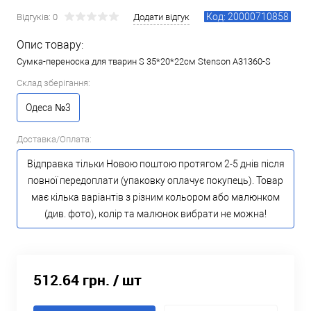
Код: 20000710858
Відгуків: 0
Додати відгук
Опис товару:
Сумка-переноска для тварин S 35*20*22см Stenson A31360-S
Склад зберігання:
Одеса №3
Доставка/Оплата:
Відправка тільки Новою поштою протягом 2-5 днів після
повної передоплати (упаковку оплачує покупець). Товар
має кілька варіантів з різним кольором або малюнком
(див. фото), колір та малюнок вибрати не можна!
512.64 грн.
/ шт