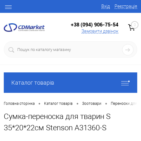
Вхід
Реєстрація
+38 (094) 906-75-54
0
Замовити дзвінок
Каталог товарів
•
•
•
Головна сторінка
Каталог товарів
Зоотовари
Переноски для т
Сумка-переноска для тварин S
35*20*22см Stenson A31360-S