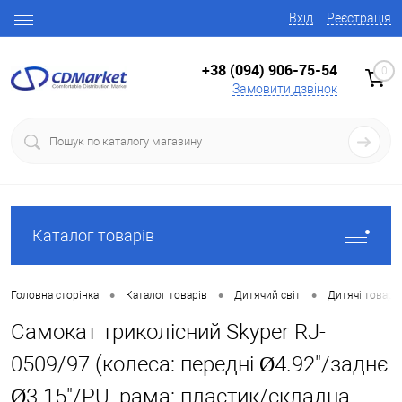
Вхід
Реєстрація
+38 (094) 906-75-54
0
Замовити дзвінок
Каталог товарів
•
•
•
Головна сторінка
Каталог товарів
Дитячий світ
Дитячі товари
Самокат триколісний Skyper RJ-
0509/97 (колеса: передні Ø4.92"/заднє
Ø3.15"/PU, рама: пластик/складна,