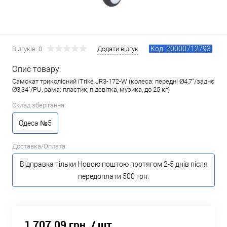
Код: 20000712793
Відгуків: 0
Додати відгук
Опис товару:
Самокат триколісний iTrike JR3-172-W (колеса: передні Ø4,7"/заднє
Ø3,34"/PU, рама: пластик, підсвітка, музика, до 25 кг)
Склад зберігання:
Одеса №5
Доставка/Оплата:
Відправка тільки Новою поштою протягом 2-5 днів після
передоплати 500 грн.
1 707.09 грн.
/ шт