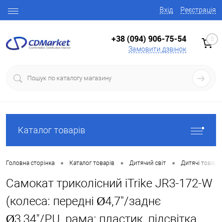
Вхід
Реєстрація
+38 (094) 906-75-54
0
Замовити дзвінок
Каталог товарів
•
•
•
Головна сторінка
Каталог товарів
Дитячий світ
Дитячі товари
Самокат триколісний iTrike JR3-172-W
(колеса: передні Ø4,7"/заднє
Ø3,34"/PU, рама: пластик, підсвітка,