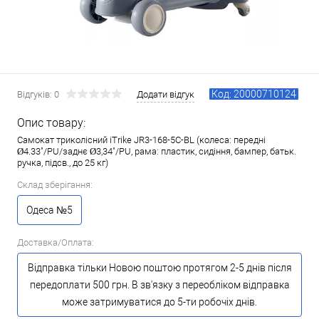
Код: 20000710124
Відгуків: 0
Додати відгук
Опис товару:
Самокат триколісний iTrike JR3-168-5С-BL (колеса: передні
Ø4.33"/PU/заднє Ø3,34"/PU, рама: пластик, сидіння, бампер, батьк.
ручка, підсв., до 25 кг)
Склад зберігання:
Одеса №5
Доставка/Оплата:
Відправка тільки Новою поштою протягом 2-5 днів після
передоплати 500 грн. В зв'язку з переобліком відправка
може затримуватися до 5-ти робочіх днів.