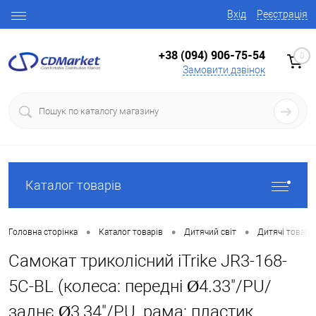
Вхід
Реєстрація
+38 (094) 906-75-54
0
Замовити дзвінок
Каталог товарів
•
•
•
Головна сторінка
Каталог товарів
Дитячий світ
Дитячі товари
Самокат триколісний iTrike JR3-168-
5С-BL (колеса: передні Ø4.33"/PU/
заднє Ø3,34"/PU, рама: пластик,