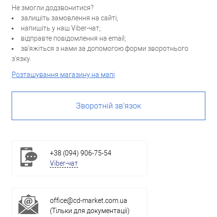
Не змогли додзвонитися?
залишіть замовлення на сайті;
напишіть у наш Viber-чат;
відправте повідомлення на email;
зв'яжіться з нами за допомогою форми зворотнього
з'язку.
Розташування магазину на мапі
Зворотній зв'язок
+38 (094) 906-75-54
Viber-чат
office@cd-market.com.ua
(Тільки для документації)