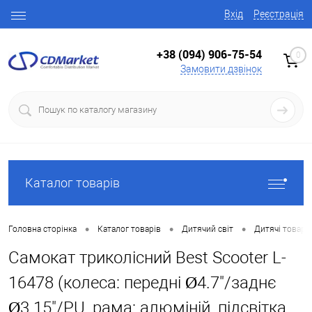
Вхід
Реєстрація
+38 (094) 906-75-54
0
Замовити дзвінок
Каталог товарів
•
•
•
Головна сторінка
Каталог товарів
Дитячий світ
Дитячі товари
Самокат триколісний Best Scooter L-
16478 (колеса: передні Ø4.7"/заднє
Ø3.15"/PU, рама: алюміній, підсвітка,