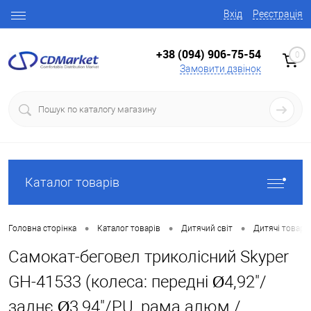
Вхід
Реєстрація
+38 (094) 906-75-54
0
Замовити дзвінок
Каталог товарів
•
•
•
Головна сторінка
Каталог товарів
Дитячий світ
Дитячі товари
Самокат-беговел триколісний Skyper
GH-41533 (колеса: передні Ø4,92"/
заднє Ø3,94"/PU, рама алюм./