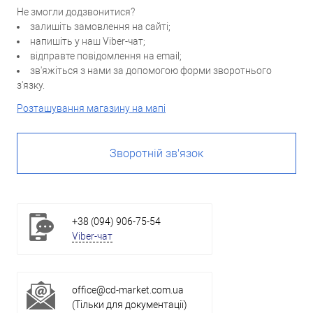
Не змогли додзвонитися?
залишіть замовлення на сайті;
напишіть у наш Viber-чат;
відправте повідомлення на email;
зв'яжіться з нами за допомогою форми зворотнього
з'язку.
Розташування магазину на мапі
Зворотній зв'язок
+38 (094) 906-75-54
Viber-чат
office@cd-market.com.ua
(Тільки для документації)