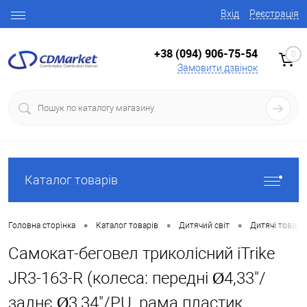
Вхід
Реєстрація
+38 (094) 906-75-54
0
Замовити дзвінок
Каталог товарів
•
•
•
Головна сторінка
Каталог товарів
Дитячий світ
Дитячі товари
Самокат-беговел триколісний iTrike
JR3-163-R (колеса: передні Ø4,33"/
заднє Ø3,34"/PU, рама пластик,