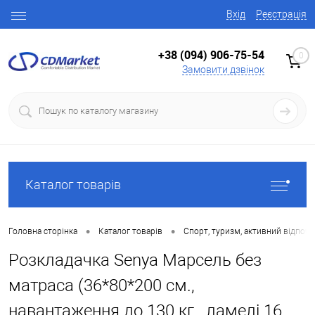
Вхід
Реєстрація
+38 (094) 906-75-54
0
Замовити дзвінок
Каталог товарів
•
•
Головна сторінка
Каталог товарів
Спорт, туризм, активний відпоч
Розкладачка Senya Марсель без
матраса (36*80*200 см.,
навантаження до 130 кг., ламелі 16