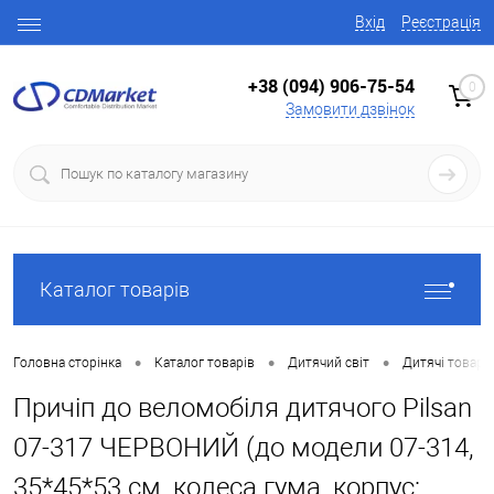
Вхід
Реєстрація
+38 (094) 906-75-54
0
Замовити дзвінок
Каталог товарів
•
•
•
Головна сторінка
Каталог товарів
Дитячий світ
Дитячі товари
Причіп до веломобіля дитячого Pilsan
07-317 ЧЕРВОНИЙ (до модели 07-314,
35*45*53 см, колеса гума, корпус: