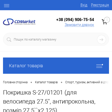
Вхід
Реєстрація
+38 (094) 906-75-54
0
Замовити дзвінок
Каталог товарів
•
•
Головна сторінка
Каталог товарів
Спорт, туризм, активний відпоч
Покришка S-27/01201 (для
велосипеда 27.5", антипрокольна,
розмір 27.5``x2.125)