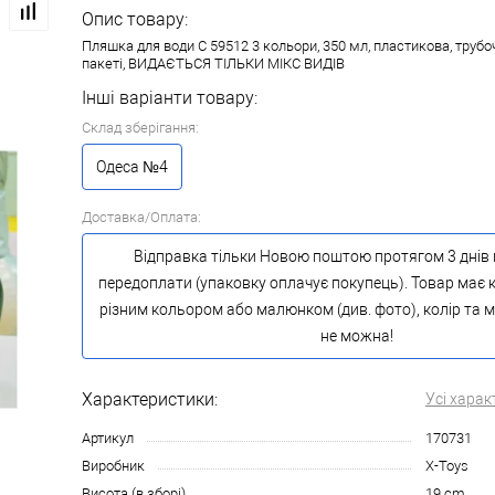
Опис товару:
Пляшка для води C 59512 3 кольори, 350 мл, пластикова, трубоч
пакеті, ВИДАЄТЬСЯ ТІЛЬКИ МІКС ВИДІВ
Інші варіанти товару:
Склад зберігання:
Одеса №4
Доставка/Оплата:
Відправка тільки Новою поштою протягом 3 днів 
передоплати (упаковку оплачує покупець). Товар має к
різним кольором або малюнком (див. фото), колір та
не можна!
Характеристики:
Усі харак
Артикул
170731
Виробник
X-Toys
Висота (в зборі)
19 cm