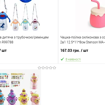
Порівняння
В обране
ння
Склад зберігання
Одеса №4
ата
Доставка/Оплата
а дитяча з трубочкою/ремінцем
ільки Новою поштою протягом 2-5 днів
Чашка-поїлка силіконова з с
Відправка тільки Новою пошт
n R99788
вної передоплати (упаковку оплачує
2в1 12.5*11*8см Stenson MA
після повної передоплати 
 Товар має кілька варіантів з різним
покупець). Товар має кілька
/ шт
167.03 грн.
/ шт
або малюнком (див. фото), колір та
кольором або малюнком (ди
алюнок вибрати не можна!
малюнок вибрати 
В наявності
В кошик
В ко
Порівняння
В обране
ння
Склад зберігання
Одеса №3