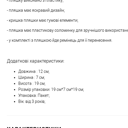
- пляшку виконано з пластику;
- пляшка має яскравий дизайн;
- кришка пляшки має гумові елементи;
- пляшка має пластикову соломинку для зручнішого використан
- у комплекті з пляшкою йде ремінець для її перенесення.
Додаткові характеристики:
Довжина : 12 см;
Ширина : 7 см;
Висота : 19 см;
Розмір упаковки: 19 см*7 см*19 см;
Упаковка: Пакет;
Вік: від 3 років;