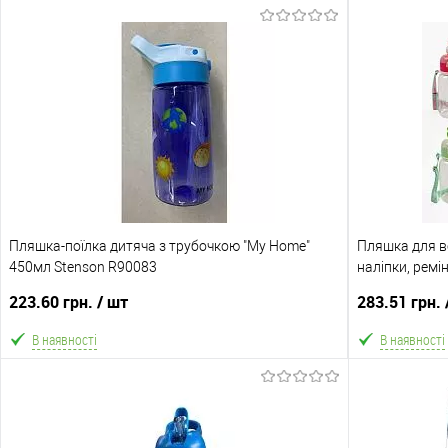
Пляшка-поїлка дитяча з трубочкою "My Home"
Пляшка для в
450мл Stenson R90083
наліпки, ремі
із запобіжни
223.60 грн.
/ шт
283.51 грн.
МІКС ВИД
В наявності
В наявності
В кошик