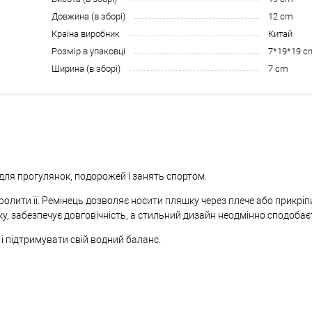
Довжина (в зборі)
12 cm
Країна виробник
Китай
Розмір в упаковці
7*19*19 c
Ширина (в зборі)
7 cm
для прогулянок, подорожей і занять спортом.
ролити її. Ремінець дозволяє носити пляшку через плече або прикріп
ку, забезпечує довговічність, а стильний дизайн неодмінно сподобає
 підтримувати свій водний баланс.