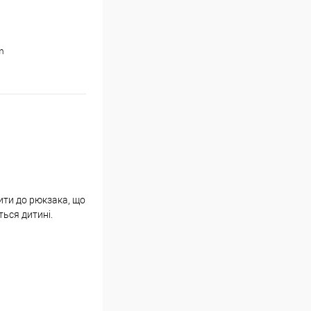
m
ити до рюкзака, що
ться дитині.