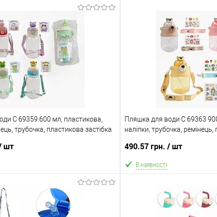
оди C 69359 600 мл, пластикова,
Пляшка для води C 69363 900
нець, трубочка, пластикова застібка
наліпки, трубочка, ремінець,
ком, в пакеті, ВИДАЄТЬСЯ ТІЛЬКИ
в коробці, ВИДАЄТЬСЯ ТІЛЬ
/ шт
490.57 грн.
/ шт
В наявності
В кошик
В ко