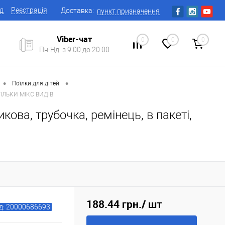
ід
Реєстрація
Доставка:
пункт призначення
Viber-чат
0
0
0
Пн-Нд: з 9:00 до 20:00
•
•
Поїлки для дітей
 ТІЛЬКИ МІКС ВИДІВ
ова, трубочка, ремінець, в пакеті,
188.44 грн.
/ шт
д: 20000686693