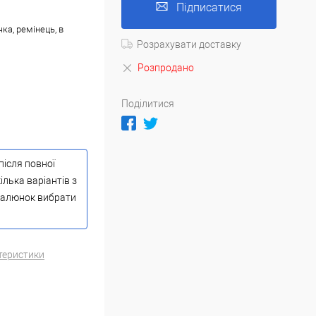
Підписатися
ка, ремінець, в
Розрахувати доставку
Розпродано
Поділитися
після повної
ілька варіантів з
 малюнок вибрати
теристики