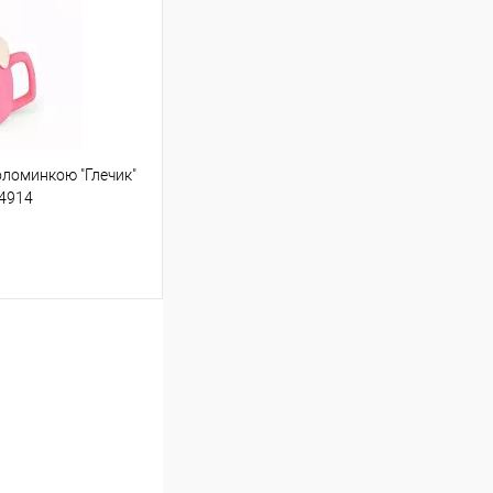
Порівняння
оломинкою "Глечик"
ою протягом 2-5 днів
-4914
(упаковку оплачує
 варіантів з різним
в. фото), колір та
не можна!
шик
Порівняння