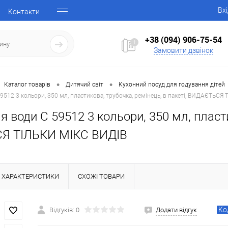
Вх
Контакти
+38 (094) 906-75-54
Замовити дзвінок
•
•
Каталог товарів
Дитячий світ
Кухонний посуд для годування дітей
9512 3 кольори, 350 мл, пластикова, трубочка, ремінець, в пакеті, ВИДАЄТЬСЯ
 води C 59512 3 кольори, 350 мл, пластик
Я ТІЛЬКИ МІКС ВИДІВ
ХАРАКТЕРИСТИКИ
СХОЖІ ТОВАРИ
Ко
Відгуків: 0
Додати відгук