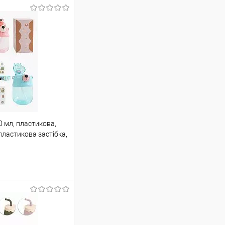
 мл, пластикова,
 пластикова застібка,
КИ МІКС ВИДІВ
шик