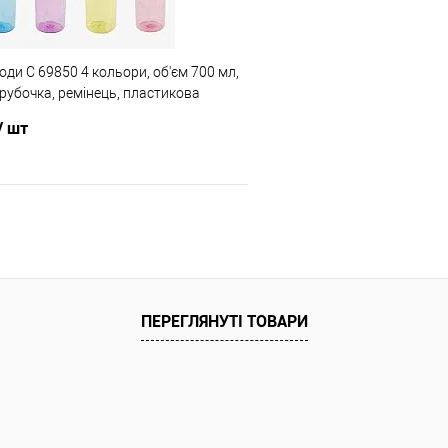
ата
Акція
ди C 69850 4 кольори, об'єм 700 мл,
ільки Новою поштою протягом 2-5 днів
Ціну знижено на 50%!
рубочка, ремінець, пластикова
вної передоплати (упаковку оплачує
пакеті, ВИДАЄТЬСЯ ТІЛЬКИ МІКС
 Товар має кілька варіантів з різним
Доставка/Оплата
/ шт
або малюнком (див. фото), колір та
Відправка тільки Новою пошт
алюнок вибрати не можна!
після повної передоплати 
покупець). Товар має кілька
кольором або малюнком (ди
В кошик
малюнок вибрати 
Порівняння
ПЕРЕГЛЯНУТІ ТОВАРИ
ння
ата
ільки Новою поштою протягом 2-5 днів