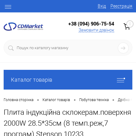
Вхід
Реєстрація
+38 (094) 906-75-54
0
Замовити дзвінок
Каталог товарів
•
•
•
Головна сторінка
Каталог товарів
Побутова техніка
Дрібна поб
Плита індукційна склокерам.поверхня
2000W 28.5*35см (8 темп.реж,7
програм) Stenson 10233