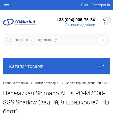
Вхід
Реєстрація
+38 (094) 906-75-54
0
Замовити дзвінок
Каталог товарів
•
•
Головна сторінка
Каталог товарів
Спорт, туризм, активний відпоч
Перемикач Shimano Altus RD-M2000-
SGS Shadow (задній, 9 швидкостей, під
болт)