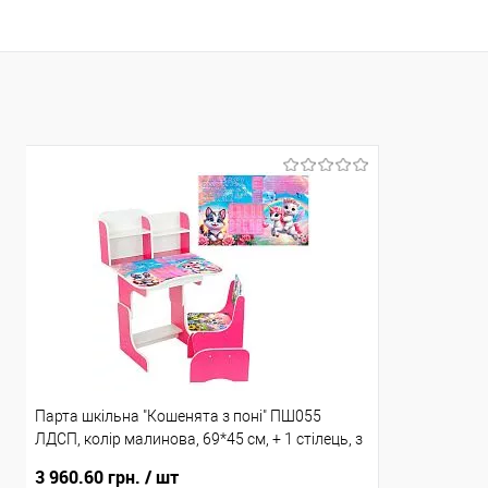
В кошик
В обране
Порівняння
В обране
Склад зберігання
Склад зберіга
Одеса №5
Одеса №4
Доставка/Оплата
Доставка/Опл
Відправка тільки Новою поштою протягом 2-5 днів
Відправка т
після передоплати 500 грн. В зв'язку з переобліком
після пер
відправка може затримуватися до 5-ти робочіх днів.
Парта шкільна "Кошенята з поні" ПШ055
ЛДСП, колір малинова, 69*45 см, + 1 стілець, з
пеналом
3 960.60 грн.
/ шт