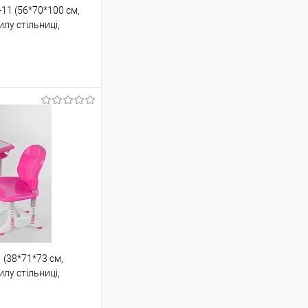
11 (56*70*100 см,
илу стільниці,
підніжка, лампа)
шик
Порівняння
 (38*71*73 см,
ою протягом 2-5 днів
илу стільниці,
зв'язку з переобліком
до 5-ти робочіх днів.