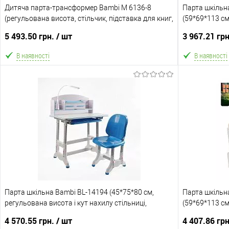
Дитяча парта-трансформер Bambi M 6136-8
Парта шкільна
(регульована висота, стільчик, підставка для книг,
(59*69*113 см
висувна полиця, лампа)
стілець, підн
5 493.50 грн.
/ шт
3 967.21 гр
В наявності
В наявності
В кошик
В обране
Порівняння
В обране
Склад зберігання
Склад зберіга
Одеса №5
Одеса №5
Доставка/Оплата
Акція
Парта шкільна Bambi BL-14194 (45*75*80 см,
Відправка тільки Новою поштою протягом 2-5 днів
Парта шкільн
Ціну знижено 
регульована висота і кут нахилу стільниці,
після передоплати 500 грн. В зв'язку з переобліком
(59*69*113 см
стілець, полиця під столом, лампа)
відправка може затримуватися до 5-ти робочіх днів.
стілець, підн
Доставка/Опл
4 570.55 грн.
/ шт
4 407.86 гр