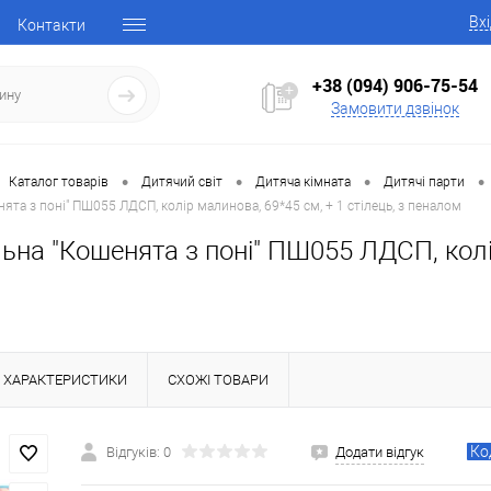
Вх
Контакти
+38 (094) 906-75-54
Замовити дзвінок
•
•
•
•
Каталог товарів
Дитячий світ
Дитяча кімната
Дитячі парти
ята з поні" ПШ055 ЛДСП, колір малинова, 69*45 см, + 1 стілець, з пеналом
ьна "Кошенята з поні" ПШ055 ЛДСП, колір
ХАРАКТЕРИСТИКИ
СХОЖІ ТОВАРИ
Ко
Відгуків: 0
Додати відгук