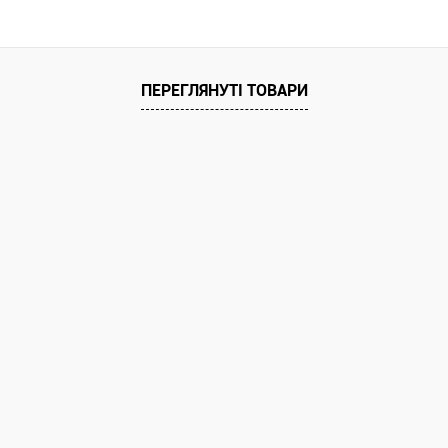
В кошик
Порівняння
ПЕРЕГЛЯНУТІ ТОВАРИ
ння
ата
ільки Новою поштою протягом 2-5 днів
едоплати 500 грн (упаковку оплачує
покупець).