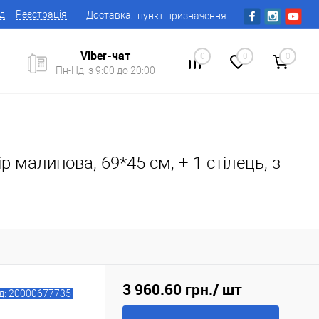
ід
Реєстрація
Доставка:
пункт призначення
Viber-чат
0
0
0
Пн-Нд: з 9:00 до 20:00
 малинова, 69*45 см, + 1 стілець, з
3 960.60 грн.
/ шт
д: 20000677735