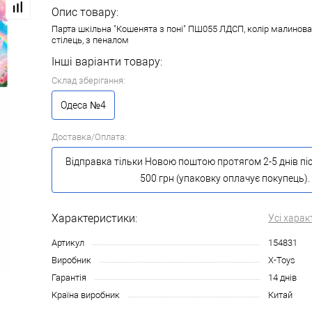
Опис товару:
Парта шкільна "Кошенята з поні" ПШ055 ЛДСП, колір малинова, 
стілець, з пеналом
Інші варіанти товару:
Склад зберігання:
Одеса №4
Доставка/Оплата:
Відправка тільки Новою поштою протягом 2-5 днів пі
500 грн (упаковку оплачує покупець).
Характеристики:
Усі харак
Артикул
154831
Виробник
X-Toys
Гарантія
14 днів
Країна виробник
Китай