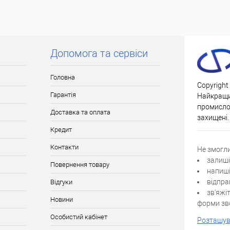
Допомога та сервіси
Головна
Copyright
Гарантія
Найкращи
промислов
Доставка та оплата
захищені.
Кредит
Контакти
Не змогл
залиші
Повернення товару
напиші
відпра
Відгуки
зв'яжі
Новини
форми зво
Особистий кабінет
Розташув