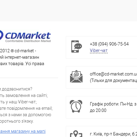
+38 (094) 906-75-54
Viber-чат
 2012 ® cd-market -
й інтернет-магазин
их товарів. Усі права
office@cd-market.com.u
(Тільки для документаці
и додзвонитися?
ть замовлення на сайті;
ть у наш Viber-чат;
Графік роботи: Пн-Нд: з
вте повідомлення на email;
до 20:00
ться з нами за допомогою
ротнього з'язку.
ання магазину на мапі
г. Київ, пр-т Бандери, б.