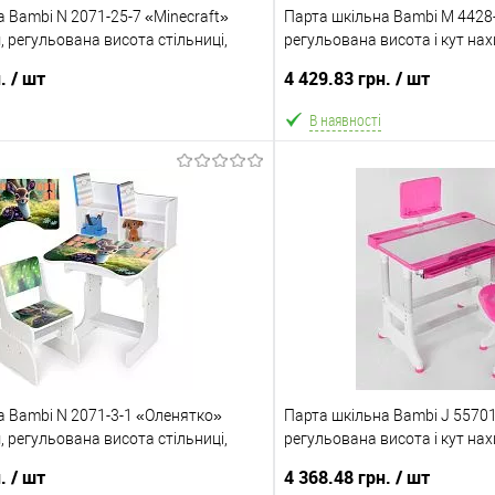
 Bambi N 2071-25-7 «Minecraft»
Парта шкільна Bambi M 4428-
, регульована висота стільниці,
регульована висота і кут нах
іжка, полиця для книг)
стілець, полиця під столом, 
н.
/ шт
4 429.83 грн.
/ шт
В наявності
В кошик
В ко
Порівняння
В обране
ння
Склад зберігання
Одеса №5
Доставка/Оплата
а Bambi N 2071-3-1 «Оленятко»
на 10%!
Парта шкільна Bambi J 55701
Відправка тільки Новою пошт
, регульована висота стільниці,
регульована висота і кут нах
після передоплати 500 грн. В 
іжка, полиця для книг)
стілець, полиця під столом)
відправка може затримуватися 
ата
н.
/ шт
4 368.48 грн.
/ шт