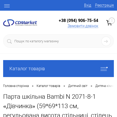
Вхід
Реєстрація
+38 (094) 906-75-54
0
Замовити дзвінок
Каталог товарів
•
•
•
Головна сторінка
Каталог товарів
Дитячий світ
Дитяча кімнат
Парта шкільна Bambi N 2071-8-1
«Дівчинка» (59*69*113 см,
регульована висота стільниці, стілець,